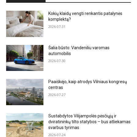
Kokių klaidų vengti renkantis patalynės
komplektą?
2026-07-31
Šalia būsto: Vandeniliu varomas
automobilis
2026-07-30
Paaiškėjo, kaip atrodys Vilniaus kongresų
centras
2026-07-27
Sustabdytos Vilijampolės pėsčiųjų ir
dviratininkų tilto statybos – bus atliekamas
svarbus tyrimas
2026-07-24