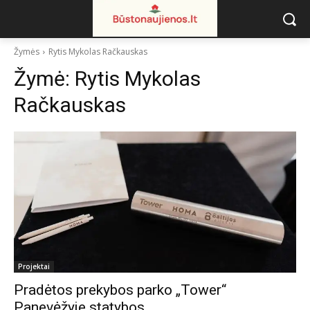
Žymės
Rytis Mykolas Račkauskas
Žymė:
Rytis Mykolas
Račkauskas
Projektai
Pradėtos prekybos parko „Tower“
Panevėžyje statybos