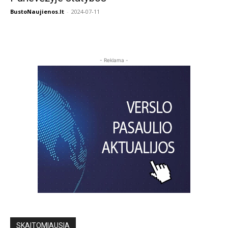
BustoNaujienos.lt
-
2024-07-11
- Reklama -
SKAITOMIAUSIA