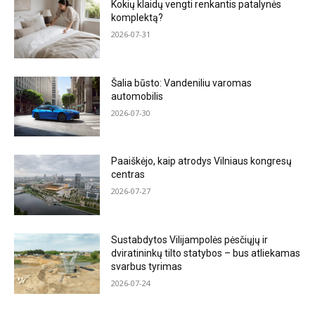
Kokių klaidų vengti renkantis patalynės
komplektą?
2026-07-31
Šalia būsto: Vandeniliu varomas
automobilis
2026-07-30
Paaiškėjo, kaip atrodys Vilniaus kongresų
centras
2026-07-27
Sustabdytos Vilijampolės pėsčiųjų ir
dviratininkų tilto statybos – bus atliekamas
svarbus tyrimas
2026-07-24