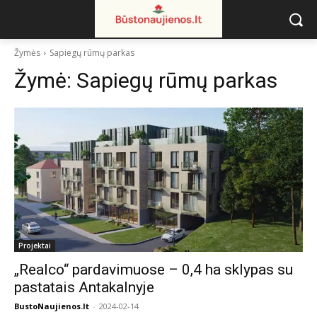
Žymės
Sapiegų rūmų parkas
Žymė:
Sapiegų rūmų parkas
Projektai
„Realco“ pardavimuose – 0,4 ha sklypas su
pastatais Antakalnyje
BustoNaujienos.lt
-
2024-02-14