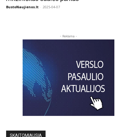
BustoNaujienos.lt
-
2025-04-07
- Reklama -
SKAITOMIAUSIA