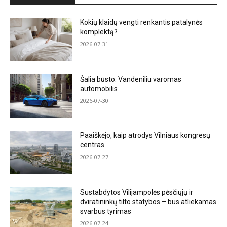
Kokių klaidų vengti renkantis patalynės
komplektą?
2026-07-31
Šalia būsto: Vandeniliu varomas
automobilis
2026-07-30
Paaiškėjo, kaip atrodys Vilniaus kongresų
centras
2026-07-27
Sustabdytos Vilijampolės pėsčiųjų ir
dviratininkų tilto statybos – bus atliekamas
svarbus tyrimas
2026-07-24