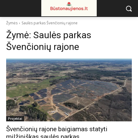
Žymės
Saulės parkas Švenčionių rajone
Žymė:
Saulės parkas
Švenčionių rajone
Projektai
Švenčionių rajone baigiamas statyti
milžiniškas saulės parkas