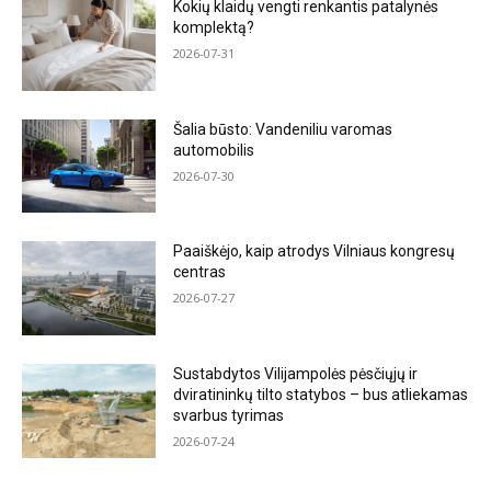
Kokių klaidų vengti renkantis patalynės
komplektą?
2026-07-31
Šalia būsto: Vandeniliu varomas
automobilis
2026-07-30
Paaiškėjo, kaip atrodys Vilniaus kongresų
centras
2026-07-27
Sustabdytos Vilijampolės pėsčiųjų ir
dviratininkų tilto statybos – bus atliekamas
svarbus tyrimas
2026-07-24