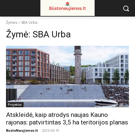
Žymės
SBA Urba
Žymė:
SBA Urba
Projektai
Atskleidė, kaip atrodys naujas Kauno
rajonas: patvirtintas 3,5 ha teritorijos planas
BustoNaujienos.lt
-
2025-06-19