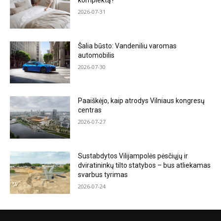
komplektą?
2026-07-31
Šalia būsto: Vandeniliu varomas
automobilis
2026-07-30
Paaiškėjo, kaip atrodys Vilniaus kongresų
centras
2026-07-27
Sustabdytos Vilijampolės pėsčiųjų ir
dviratininkų tilto statybos – bus atliekamas
svarbus tyrimas
2026-07-24