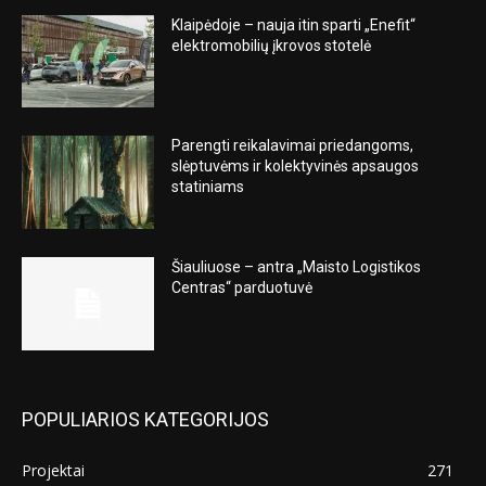
Klaipėdoje – nauja itin sparti „Enefit“
elektromobilių įkrovos stotelė
Parengti reikalavimai priedangoms,
slėptuvėms ir kolektyvinės apsaugos
statiniams
Šiauliuose – antra „Maisto Logistikos
Centras“ parduotuvė
POPULIARIOS KATEGORIJOS
Projektai
271