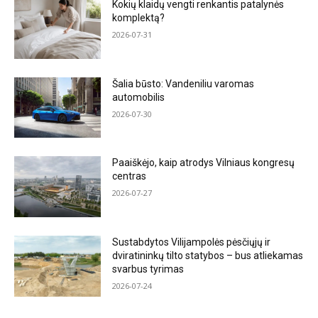
Kokių klaidų vengti renkantis patalynės
komplektą?
2026-07-31
Šalia būsto: Vandeniliu varomas
automobilis
2026-07-30
Paaiškėjo, kaip atrodys Vilniaus kongresų
centras
2026-07-27
Sustabdytos Vilijampolės pėsčiųjų ir
dviratininkų tilto statybos – bus atliekamas
svarbus tyrimas
2026-07-24