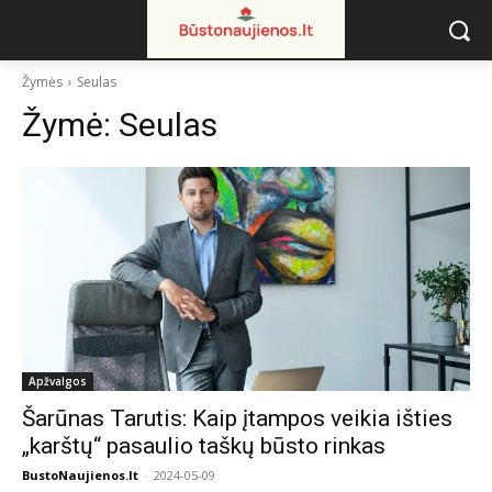
Žymės
Seulas
Žymė:
Seulas
Apžvalgos
Šarūnas Tarutis: Kaip įtampos veikia išties
„karštų“ pasaulio taškų būsto rinkas
BustoNaujienos.lt
-
2024-05-09