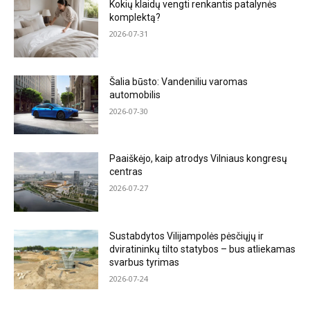
Kokių klaidų vengti renkantis patalynės
komplektą?
2026-07-31
Šalia būsto: Vandeniliu varomas
automobilis
2026-07-30
Paaiškėjo, kaip atrodys Vilniaus kongresų
centras
2026-07-27
Sustabdytos Vilijampolės pėsčiųjų ir
dviratininkų tilto statybos – bus atliekamas
svarbus tyrimas
2026-07-24