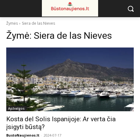
Žymės
Siera de las Nieves
Žymė:
Siera de las Nieves
Apžvalgos
Kosta del Solis Ispanijoje: Ar verta čia
įsigyti būstą?
BustoNaujienos.lt
-
2024-07-17