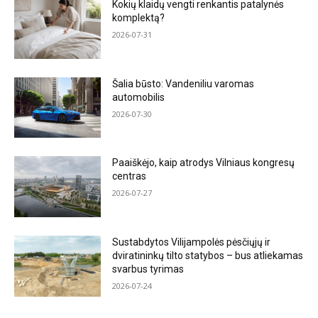
Kokių klaidų vengti renkantis patalynės
komplektą?
2026-07-31
Šalia būsto: Vandeniliu varomas
automobilis
2026-07-30
Paaiškėjo, kaip atrodys Vilniaus kongresų
centras
2026-07-27
Sustabdytos Vilijampolės pėsčiųjų ir
dviratininkų tilto statybos – bus atliekamas
svarbus tyrimas
2026-07-24