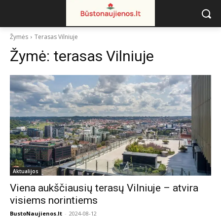
Žymės
Terasas Vilniuje
Žymė:
terasas Vilniuje
Aktualijos
Viena aukščiausių terasų Vilniuje – atvira
visiems norintiems
BustoNaujienos.lt
-
2024-08-12