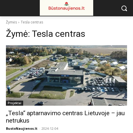
Žymės
Tesla centras
Žymė:
Tesla centras
Projektai
„Tesla“ aptarnavimo centras Lietuvoje – jau
netrukus
BustoNaujienos.lt
-
2024-12-04