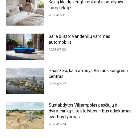
Kokių klaidų vengti renkantis patalynės
komplektą?
2026-07-31
Šalia būsto: Vandeniliu varomas
automobilis
2026-07-30
Paaiškėjo, kaip atrodys Vilniaus kongresų
centras
2026-07-27
Sustabdytos Vilijampolės pėsčiųjų ir
dviratininkų tilto statybos – bus atliekamas
svarbus tyrimas
2026-07-24