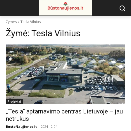
Žymės
Tesla Vilnius
Žymė:
Tesla Vilnius
Projektai
„Tesla“ aptarnavimo centras Lietuvoje – jau
netrukus
BustoNaujienos.lt
-
2024-12-04