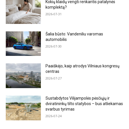
Kokių klaidų vengti renkantis patalynės
komplektą?
2026-07-31
Šalia būsto: Vandeniliu varomas
automobilis
2026-07-30
Paaiškėjo, kaip atrodys Vilniaus kongresų
centras
2026-07-27
Sustabdytos Vilijampolės pėsčiųjų ir
dviratininkų tilto statybos – bus atliekamas
svarbus tyrimas
2026-07-24