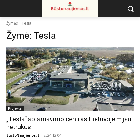
Žymės
Tesla
Žymė:
Tesla
Projektai
„Tesla“ aptarnavimo centras Lietuvoje – jau
netrukus
BustoNaujienos.lt
-
2024-12-04