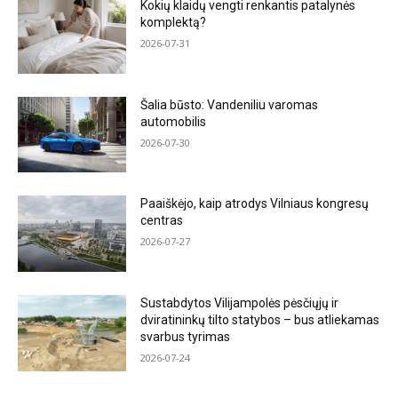
Kokių klaidų vengti renkantis patalynės
komplektą?
2026-07-31
Šalia būsto: Vandeniliu varomas
automobilis
2026-07-30
Paaiškėjo, kaip atrodys Vilniaus kongresų
centras
2026-07-27
Sustabdytos Vilijampolės pėsčiųjų ir
dviratininkų tilto statybos – bus atliekamas
svarbus tyrimas
2026-07-24