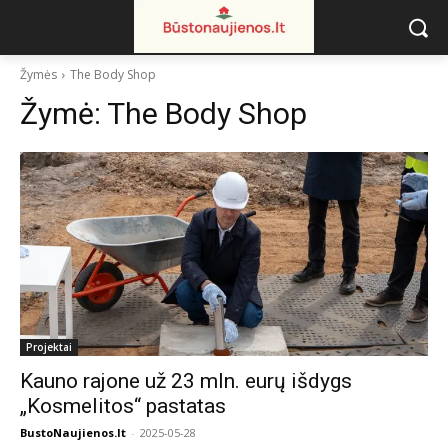
Žymės
The Body Shop
Žymė:
The Body Shop
Projektai
Kauno rajone už 23 mln. eurų išdygs
„Kosmelitos“ pastatas
BustoNaujienos.lt
-
2025-05-28