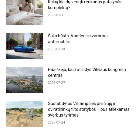
Kokių klaidų vengti renkantis patalynės
komplektą?
2026-07-31
Šalia būsto: Vandeniliu varomas
automobilis
2026-07-30
Paaiškėjo, kaip atrodys Vilniaus kongresų
centras
2026-07-27
Sustabdytos Vilijampolės pėsčiųjų ir
dviratininkų tilto statybos – bus atliekamas
svarbus tyrimas
2026-07-24