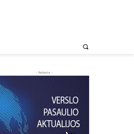
O
- Reklama -