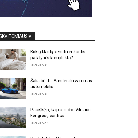
SKAITOMIAUSIA
Kokių klaidų vengti renkantis
patalynės komplektą?
2026-07-31
Šalia būsto: Vandeniliu varomas
automobilis
2026-07-30
Paaiškėjo, kaip atrodys Vilniaus
kongresų centras
2026-07-27