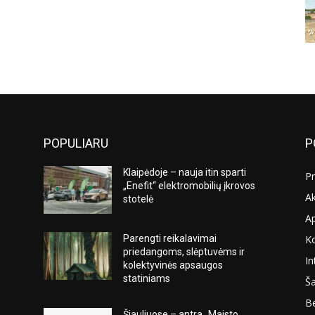
POPULIARU
P
Klaipėdoje – nauja itin sparti
Pr
„Enefit“ elektromobilių įkrovos
Ak
stotelė
A
K
Parengti reikalavimai
s
priedangoms, slėptuvėms ir
In
kolektyvinės apsaugos
statiniams
Ša
Be
Šiauliuose – antra „Maisto