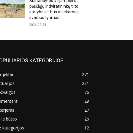
Sustabdytos Vilijampolės
pėsčiųjų ir dviratininkų tilto
statybos – bus atliekamas
svarbus tyrimas
2026-07-24
OPULIARIOS KATEGORIJOS
ojektai
271
tualijos
231
pžvalgos
76
omentarai
29
terjeras
27
lia būsto
26
 kategorijos
12