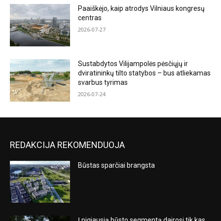
Paaiškėjo, kaip atrodys Vilniaus kongresų
centras
2026-07-27
Sustabdytos Vilijampolės pėsčiųjų ir
dviratininkų tilto statybos – bus atliekamas
svarbus tyrimas
2026-07-24
REDAKCIJA REKOMENDUOJA
Būstas sparčiai brangsta
Į pigiausią būsto segmentą dairosi tik kas