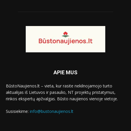
APIE MUS
BūstoNaujienos.lt – vieta, kur rasite nekilnojamojo turto
aktualijas iš Lietuvos ir pasaulio, NT projektų pristatymus,
rinkos ekspertų apžvalgas. Būsto naujienos vienoje vietoje.
Susisiekime:
info@bustonaujienos.lt