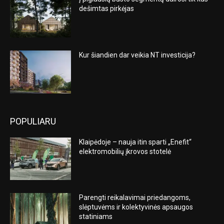
dešimtas pirkėjas
Kur šiandien dar veikia NT investicija?
POPULIARU
Klaipėdoje – nauja itin sparti „Enefit“
elektromobilių įkrovos stotelė
Parengti reikalavimai priedangoms,
slėptuvėms ir kolektyvinės apsaugos
statiniams