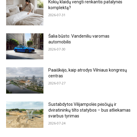
Kokių klaidų vengti renkantis patalynės
komplektą?
2026-07-31
Šalia būsto: Vandeniliu varomas
automobilis
2026-07-30
Paaiškėjo, kaip atrodys Vilniaus kongresų
centras
2026-07-27
Sustabdytos Vilijampolės pėsčiųjų ir
dviratininkų tilto statybos – bus atliekamas
svarbus tyrimas
2026-07-24