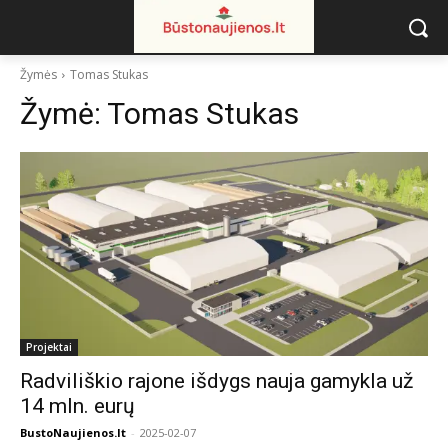
Žymės
Tomas Stukas
Žymė:
Tomas Stukas
Projektai
Radviliškio rajone išdygs nauja gamykla už
14 mln. eurų
BustoNaujienos.lt
-
2025-02-07