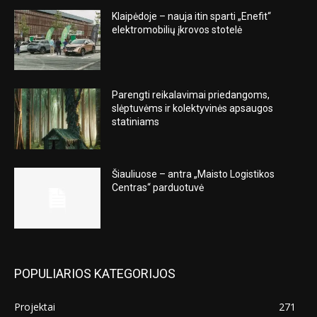
Klaipėdoje – nauja itin sparti „Enefit“
elektromobilių įkrovos stotelė
Parengti reikalavimai priedangoms,
slėptuvėms ir kolektyvinės apsaugos
statiniams
Šiauliuose – antra „Maisto Logistikos
Centras“ parduotuvė
POPULIARIOS KATEGORIJOS
Projektai
271