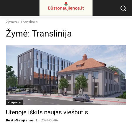
Žymės
Translinija
Žymė:
Translinija
Projektai
Utenoje iškils naujas viešbutis
BustoNaujienos.lt
-
2024-06-06