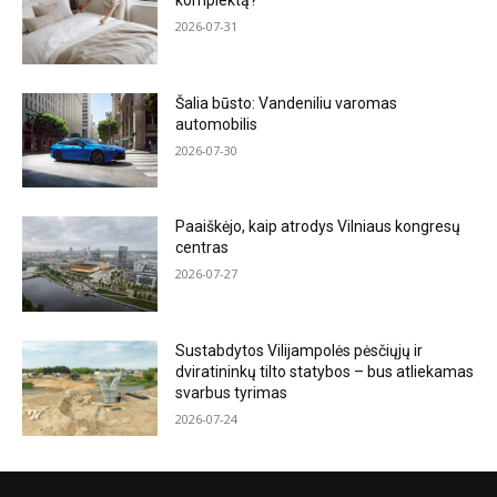
komplektą?
2026-07-31
Šalia būsto: Vandeniliu varomas
automobilis
2026-07-30
Paaiškėjo, kaip atrodys Vilniaus kongresų
centras
2026-07-27
Sustabdytos Vilijampolės pėsčiųjų ir
dviratininkų tilto statybos – bus atliekamas
svarbus tyrimas
2026-07-24