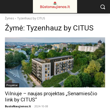
Žymės
Tyzenhauz by CITUS
Žymė:
Tyzenhauz by CITUS
Projektai
Vilniuje – naujas projektas „Senamiesčio
link by CITUS“
BustoNaujienos.lt
-
2024-10-08