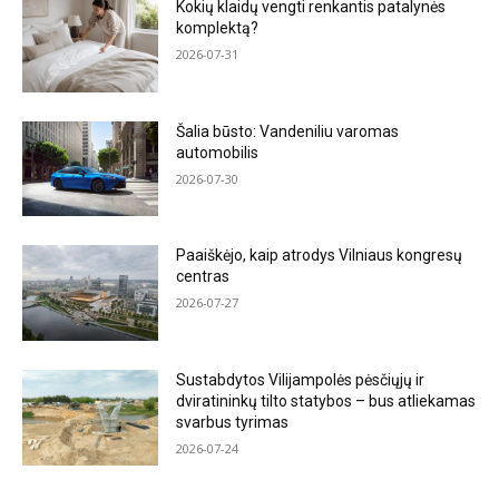
Kokių klaidų vengti renkantis patalynės
komplektą?
2026-07-31
Šalia būsto: Vandeniliu varomas
automobilis
2026-07-30
Paaiškėjo, kaip atrodys Vilniaus kongresų
centras
2026-07-27
Sustabdytos Vilijampolės pėsčiųjų ir
dviratininkų tilto statybos – bus atliekamas
svarbus tyrimas
2026-07-24