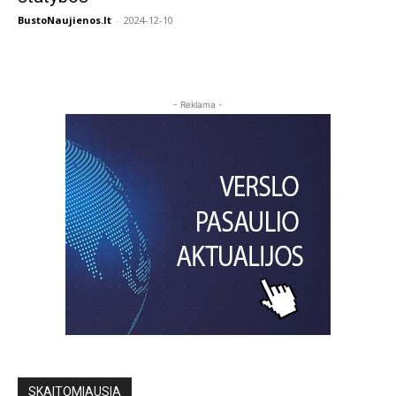
BustoNaujienos.lt
-
2024-12-10
- Reklama -
SKAITOMIAUSIA