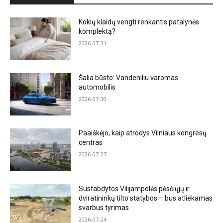
Kokių klaidų vengti renkantis patalynės
komplektą?
2026-07-31
Šalia būsto: Vandeniliu varomas
automobilis
2026-07-30
Paaiškėjo, kaip atrodys Vilniaus kongresų
centras
2026-07-27
Sustabdytos Vilijampolės pėsčiųjų ir
dviratininkų tilto statybos – bus atliekamas
svarbus tyrimas
2026-07-24