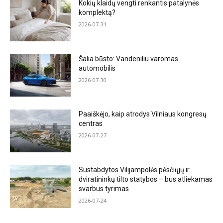
Kokių klaidų vengti renkantis patalynės
komplektą?
2026-07-31
Šalia būsto: Vandeniliu varomas
automobilis
2026-07-30
Paaiškėjo, kaip atrodys Vilniaus kongresų
centras
2026-07-27
Sustabdytos Vilijampolės pėsčiųjų ir
dviratininkų tilto statybos – bus atliekamas
svarbus tyrimas
2026-07-24