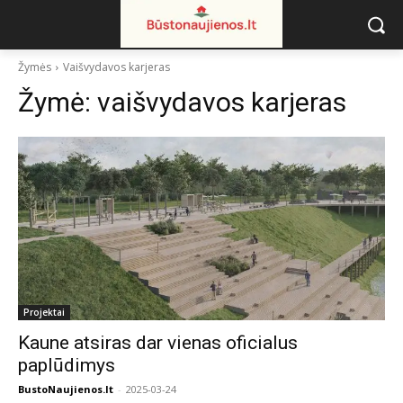
Žymės
Vaišvydavos karjeras
Žymė:
vaišvydavos karjeras
Projektai
Kaune atsiras dar vienas oficialus
paplūdimys
BustoNaujienos.lt
-
2025-03-24