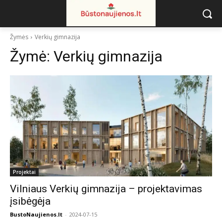
Žymės
Verkių gimnazija
Žymė:
Verkių gimnazija
Projektai
Vilniaus Verkių gimnazija – projektavimas
įsibėgėja
BustoNaujienos.lt
-
2024-07-15