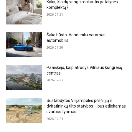
Kokių klaidų vengti renkantis patalynės
komplektą?
2026-07-31
Šalia būsto: Vandeniliu varomas
automobilis
2026-07-30
Paaiškėjo, kaip atrodys Vilniaus kongresų
centras
2026-07-27
Sustabdytos Vilijampolės pėsčiųjų ir
dviratininkų tilto statybos – bus atliekamas
svarbus tyrimas
2026-07-24