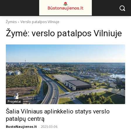
Žymės
Verslo patalpos Vilniuje
Žymė:
verslo patalpos Vilniuje
Projektai
Šalia Vilniaus aplinkkelio statys verslo
patalpų centrą
BustoNaujienos.lt
-
2025-03-06