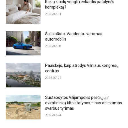
Kokių klaidų vengti renkantis patalynės
komplektą?
2026-07-31
Šalia būsto: Vandeniliu varomas
automobilis
2026-07-30
Paaiškėjo, kaip atrodys Vilniaus kongresų
centras
2026-07-27
Sustabdytos Vilijampolės pėsčiųjų ir
dviratininkų tilto statybos – bus atliekamas
svarbus tyrimas
2026-07-24