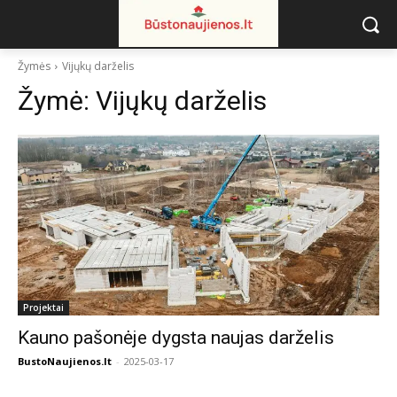
Žymės
Vijųkų darželis
Žymė:
Vijųkų darželis
Projektai
Kauno pašonėje dygsta naujas darželis
BustoNaujienos.lt
-
2025-03-17