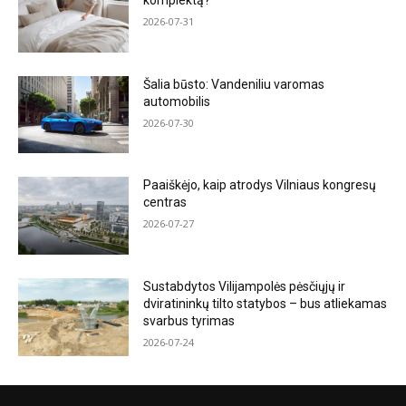
komplektą?
2026-07-31
Šalia būsto: Vandeniliu varomas
automobilis
2026-07-30
Paaiškėjo, kaip atrodys Vilniaus kongresų
centras
2026-07-27
Sustabdytos Vilijampolės pėsčiųjų ir
dviratininkų tilto statybos – bus atliekamas
svarbus tyrimas
2026-07-24