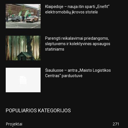
Klaipėdoje – nauja itin sparti „Enefit“
elektromobilių įkrovos stotelė
Parengti reikalavimai priedangoms,
slėptuvėms ir kolektyvinės apsaugos
statiniams
Šiauliuose – antra „Maisto Logistikos
Centras“ parduotuvė
POPULIARIOS KATEGORIJOS
Projektai
271