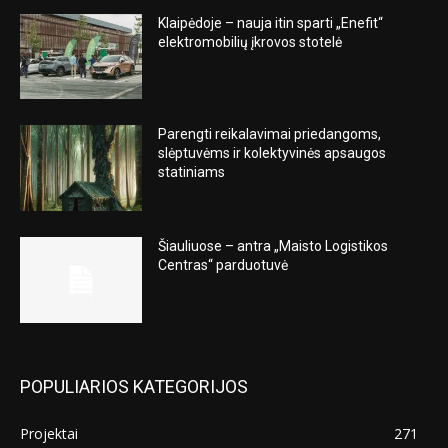
Klaipėdoje – nauja itin sparti „Enefit“
elektromobilių įkrovos stotelė
Parengti reikalavimai priedangoms,
slėptuvėms ir kolektyvinės apsaugos
statiniams
Šiauliuose – antra „Maisto Logistikos
Centras“ parduotuvė
POPULIARIOS KATEGORIJOS
Projektai
271