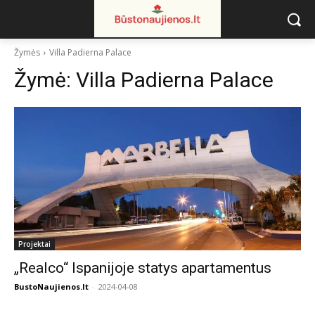
Žymės
Villa Padierna Palace
Žymė:
Villa Padierna Palace
Projektai
„Realco“ Ispanijoje statys apartamentus
BustoNaujienos.lt
-
2024-04-08