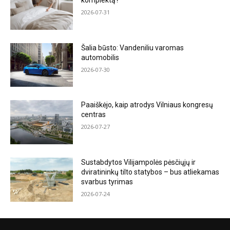
komplektą?
2026-07-31
Šalia būsto: Vandeniliu varomas
automobilis
2026-07-30
Paaiškėjo, kaip atrodys Vilniaus kongresų
centras
2026-07-27
Sustabdytos Vilijampolės pėsčiųjų ir
dviratininkų tilto statybos – bus atliekamas
svarbus tyrimas
2026-07-24