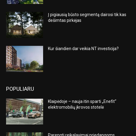
Į pigiausią būsto segmentą dairosi tik kas
dešimtas pirkėjas
Kur šiandien dar veikia NT investicija?
POPULIARU
Klaipėdoje – nauja itin sparti „Enefit“
elektromobilių įkrovos stotelė
Parengti reikalavimai priedangoms,