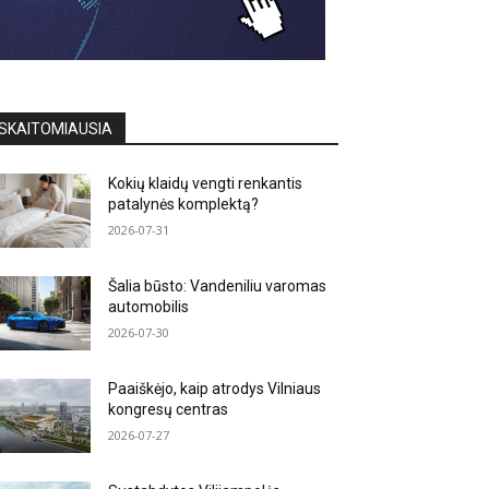
SKAITOMIAUSIA
Kokių klaidų vengti renkantis
patalynės komplektą?
2026-07-31
Šalia būsto: Vandeniliu varomas
automobilis
2026-07-30
Paaiškėjo, kaip atrodys Vilniaus
kongresų centras
2026-07-27