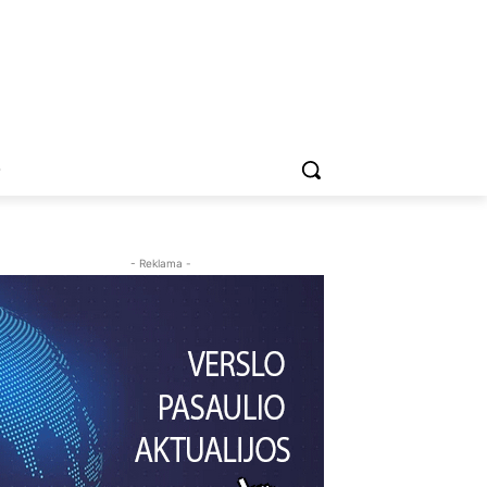
O
- Reklama -