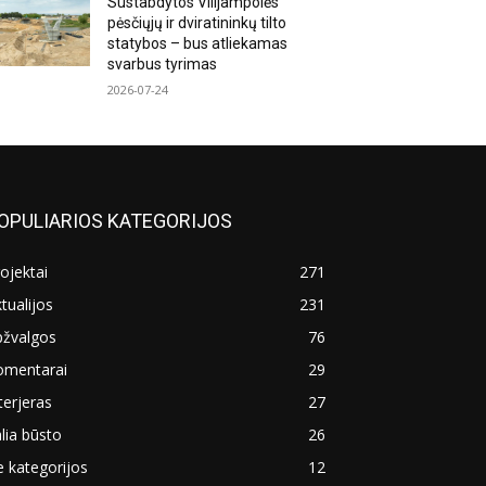
Sustabdytos Vilijampolės
pėsčiųjų ir dviratininkų tilto
statybos – bus atliekamas
svarbus tyrimas
2026-07-24
OPULIARIOS KATEGORIJOS
ojektai
271
tualijos
231
pžvalgos
76
omentarai
29
terjeras
27
lia būsto
26
 kategorijos
12