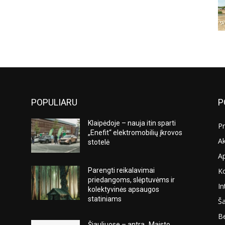
POPULIARU
P
Klaipėdoje – nauja itin sparti
Pr
„Enefit“ elektromobilių įkrovos
Ak
stotelė
A
K
Parengti reikalavimai
s
priedangoms, slėptuvėms ir
In
kolektyvinės apsaugos
statiniams
Ša
Be
Šiauliuose – antra „Maisto