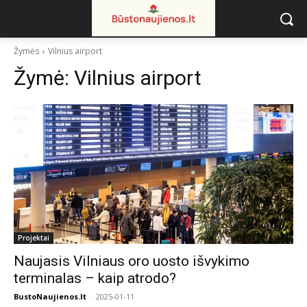
Žymės
Vilnius airport
Žymė:
Vilnius airport
Projektai
Naujasis Vilniaus oro uosto išvykimo
terminalas – kaip atrodo?
BustoNaujienos.lt
-
2025-01-11