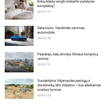
Kokių klaidų vengti renkantis patalynės
komplektą?
2026-07-31
Šalia būsto: Vandeniliu varomas
automobilis
2026-07-30
Paaiškėjo, kaip atrodys Vilniaus kongresų
centras
2026-07-27
Sustabdytos Vilijampolės pėsčiųjų ir
dviratininkų tilto statybos – bus atliekamas
svarbus tyrimas
2026-07-24