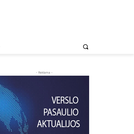
O
- Reklama -