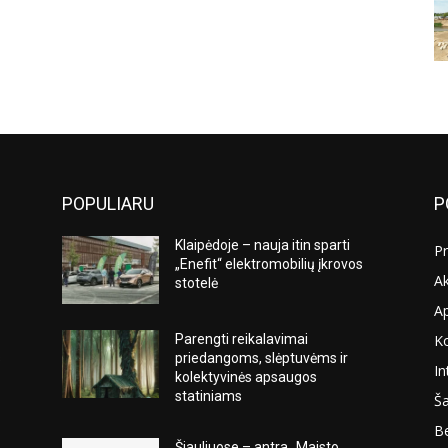
POPULIARU
P
Klaipėdoje – nauja itin sparti
Pr
„Enefit“ elektromobilių įkrovos
Ak
stotelė
A
K
Parengti reikalavimai
s
priedangoms, slėptuvėms ir
In
kolektyvinės apsaugos
statiniams
Ša
Be
Šiauliuose – antra „Maisto