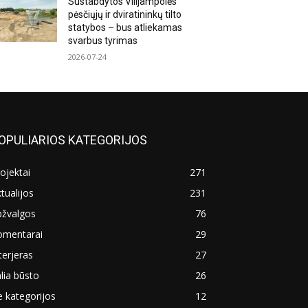
Sustabdytos Vilijampolės
pėsčiųjų ir dviratininkų tilto
statybos – bus atliekamas
svarbus tyrimas
2026-07-24
OPULIARIOS KATEGORIJOS
ojektai
271
tualijos
231
pžvalgos
76
omentarai
29
terjeras
27
lia būsto
26
 kategorijos
12