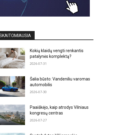
SKAITOMIAUSIA
Kokių klaidų vengti renkantis
patalynės komplektą?
2026-07-31
Šalia būsto: Vandeniliu varomas
automobilis
2026-07-30
Paaiškėjo, kaip atrodys Vilniaus
kongresų centras
2026-07-27