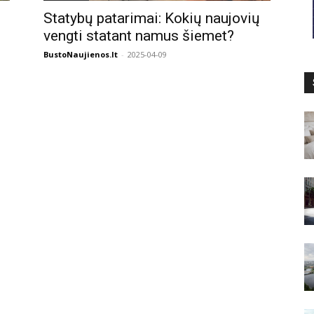
Statybų patarimai: Kokių naujovių
vengti statant namus šiemet?
BustoNaujienos.lt
-
2025-04-09