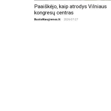
Paaiškėjo, kaip atrodys Vilniaus
kongresų centras
BustoNaujienos.lt
-
2026-07-27