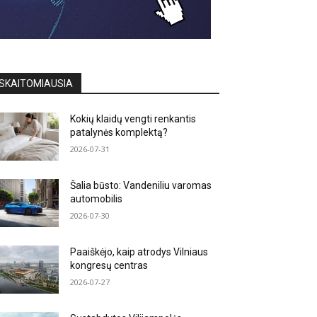
SKAITOMIAUSIA
Kokių klaidų vengti renkantis
patalynės komplektą?
2026-07-31
Šalia būsto: Vandeniliu varomas
automobilis
2026-07-30
Paaiškėjo, kaip atrodys Vilniaus
kongresų centras
2026-07-27