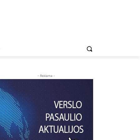
O
- Reklama -