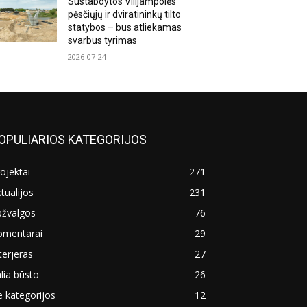
Sustabdytos Vilijampolės
pėsčiųjų ir dviratininkų tilto
statybos – bus atliekamas
svarbus tyrimas
2026-07-24
OPULIARIOS KATEGORIJOS
ojektai
271
tualijos
231
pžvalgos
76
omentarai
29
terjeras
27
lia būsto
26
 kategorijos
12