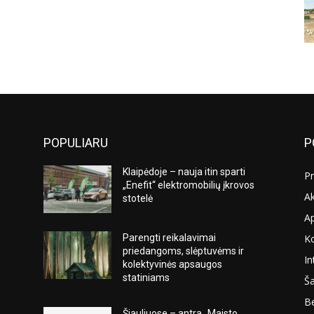
POPULIARU
P
Klaipėdoje – nauja itin sparti
Pr
„Enefit“ elektromobilių įkrovos
Ak
stotelė
A
K
Parengti reikalavimai
s
priedangoms, slėptuvėms ir
In
kolektyvinės apsaugos
statiniams
Ša
Be
Šiauliuose – antra „Maisto