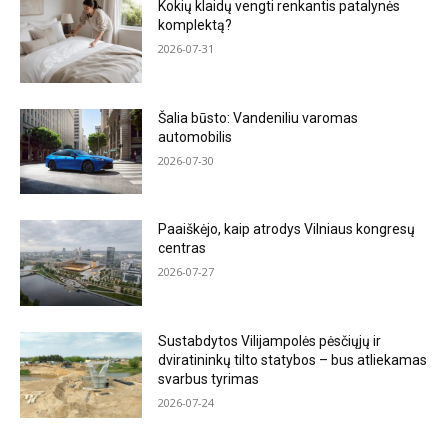
Kokių klaidų vengti renkantis patalynės
komplektą?
2026-07-31
Šalia būsto: Vandeniliu varomas
automobilis
2026-07-30
Paaiškėjo, kaip atrodys Vilniaus kongresų
centras
2026-07-27
Sustabdytos Vilijampolės pėsčiųjų ir
dviratininkų tilto statybos – bus atliekamas
svarbus tyrimas
2026-07-24