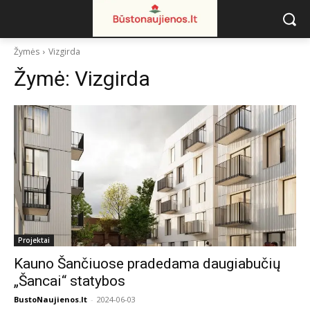
Žymės
Vizgirda
Žymė:
Vizgirda
Projektai
Kauno Šančiuose pradedama daugiabučių
„Šancai“ statybos
BustoNaujienos.lt
-
2024-06-03