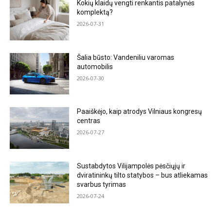
Kokių klaidų vengti renkantis patalynės
komplektą?
2026-07-31
Šalia būsto: Vandeniliu varomas
automobilis
2026-07-30
Paaiškėjo, kaip atrodys Vilniaus kongresų
centras
2026-07-27
Sustabdytos Vilijampolės pėsčiųjų ir
dviratininkų tilto statybos – bus atliekamas
svarbus tyrimas
2026-07-24