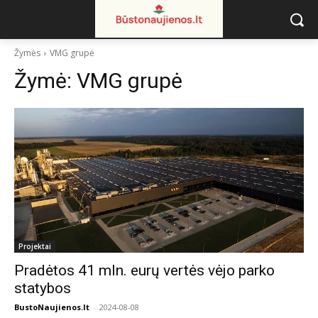
Žymės
VMG grupė
Žymė:
VMG grupė
Projektai
Pradėtos 41 mln. eurų vertės vėjo parko
statybos
BustoNaujienos.lt
-
2024-08-08