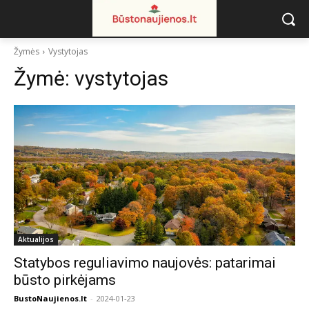
Žymės
Vystytojas
Žymė:
vystytojas
Aktualijos
Statybos reguliavimo naujovės: patarimai
būsto pirkėjams
BustoNaujienos.lt
-
2024-01-23