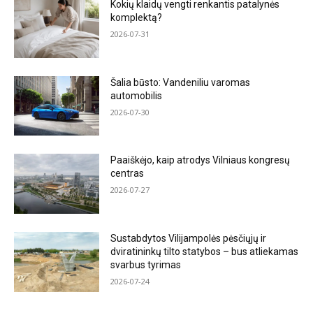
Kokių klaidų vengti renkantis patalynės
komplektą?
2026-07-31
Šalia būsto: Vandeniliu varomas
automobilis
2026-07-30
Paaiškėjo, kaip atrodys Vilniaus kongresų
centras
2026-07-27
Sustabdytos Vilijampolės pėsčiųjų ir
dviratininkų tilto statybos – bus atliekamas
svarbus tyrimas
2026-07-24