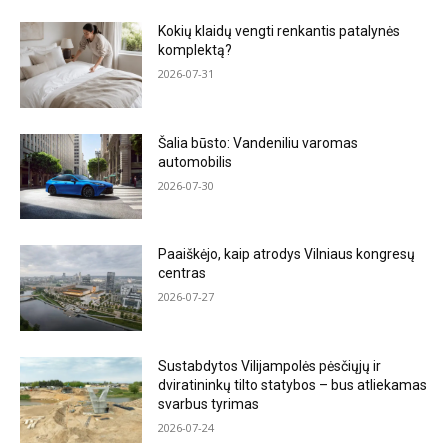
Kokių klaidų vengti renkantis patalynės
komplektą?
2026-07-31
Šalia būsto: Vandeniliu varomas
automobilis
2026-07-30
Paaiškėjo, kaip atrodys Vilniaus kongresų
centras
2026-07-27
Sustabdytos Vilijampolės pėsčiųjų ir
dviratininkų tilto statybos – bus atliekamas
svarbus tyrimas
2026-07-24