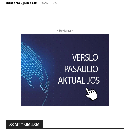
BustoNaujienos.lt
-
2026-06-25
- Reklama -
SKAITOMIAUSIA