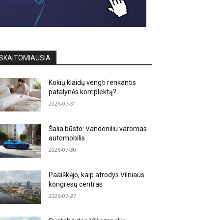
SKAITOMIAUSIA
Kokių klaidų vengti renkantis
patalynės komplektą?
2026-07-31
Šalia būsto: Vandeniliu varomas
automobilis
2026-07-30
Paaiškėjo, kaip atrodys Vilniaus
kongresų centras
2026-07-27