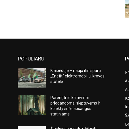
POPULIARU
P
Klaipėdoje – nauja itin sparti
Pr
„Enefit“ elektromobilių įkrovos
Ak
stotelė
A
K
Parengti reikalavimai
s
priedangoms, slėptuvėms ir
In
kolektyvinės apsaugos
statiniams
Ša
Be
Šiauliuose – antra „Maisto