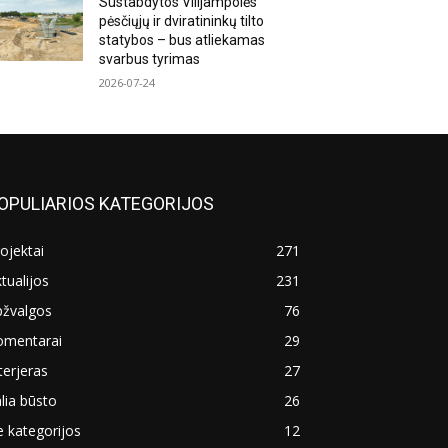
Sustabdytos Vilijampolės
pėsčiųjų ir dviratininkų tilto
statybos – bus atliekamas
svarbus tyrimas
2026-07-24
OPULIARIOS KATEGORIJOS
ojektai
271
tualijos
231
pžvalgos
76
omentarai
29
terjeras
27
lia būsto
26
 kategorijos
12