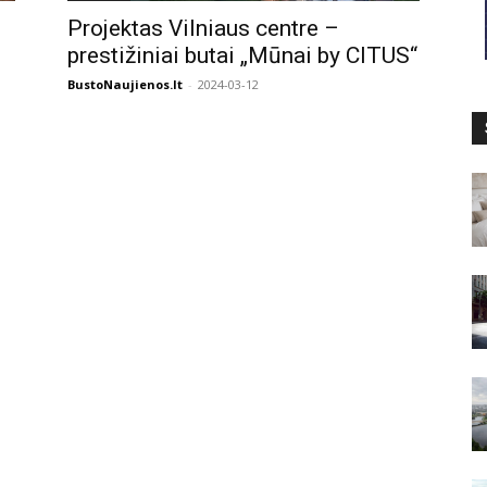
Projektas Vilniaus centre –
prestižiniai butai „Mūnai by CITUS“
BustoNaujienos.lt
-
2024-03-12