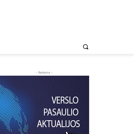
O
- Reklama -