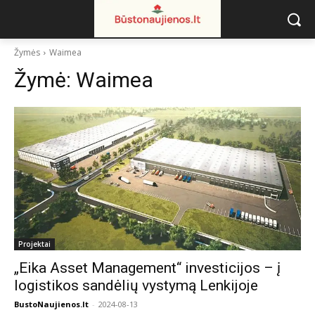
Žymės
Waimea
Žymė:
Waimea
Projektai
„Eika Asset Management“ investicijos – į
logistikos sandėlių vystymą Lenkijoje
BustoNaujienos.lt
-
2024-08-13