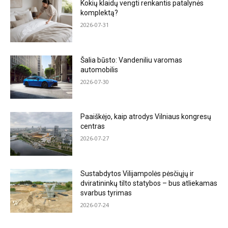
Kokių klaidų vengti renkantis patalynės
komplektą?
2026-07-31
Šalia būsto: Vandeniliu varomas
automobilis
2026-07-30
Paaiškėjo, kaip atrodys Vilniaus kongresų
centras
2026-07-27
Sustabdytos Vilijampolės pėsčiųjų ir
dviratininkų tilto statybos – bus atliekamas
svarbus tyrimas
2026-07-24