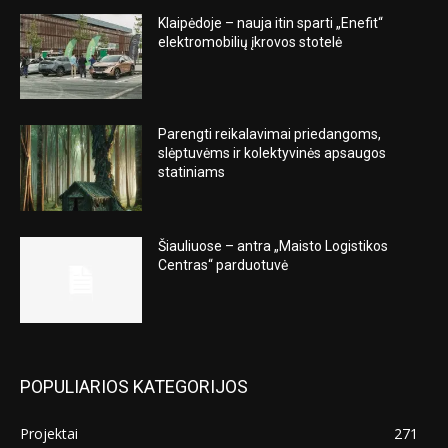
Klaipėdoje – nauja itin sparti „Enefit“
elektromobilių įkrovos stotelė
Parengti reikalavimai priedangoms,
slėptuvėms ir kolektyvinės apsaugos
statiniams
Šiauliuose – antra „Maisto Logistikos
Centras“ parduotuvė
POPULIARIOS KATEGORIJOS
Projektai
271