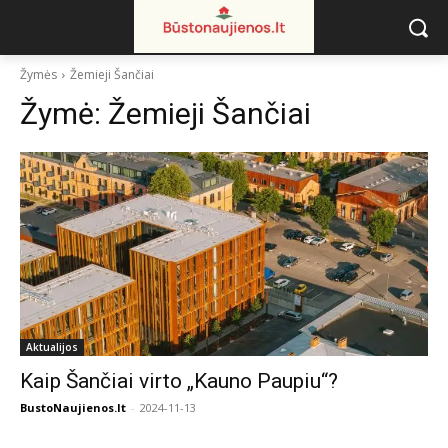
Žymės
Žemieji Šančiai
Žymė:
Žemieji Šančiai
Aktualijos
Kaip Šančiai virto „Kauno Paupiu“?
BustoNaujienos.lt
-
2024-11-13