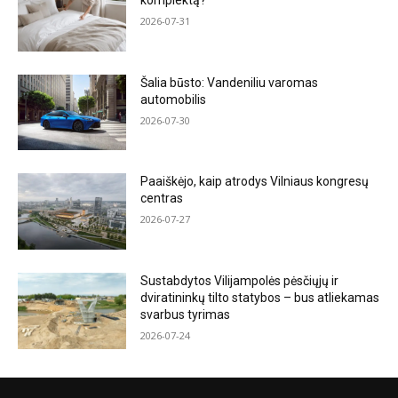
komplektą?
2026-07-31
Šalia būsto: Vandeniliu varomas
automobilis
2026-07-30
Paaiškėjo, kaip atrodys Vilniaus kongresų
centras
2026-07-27
Sustabdytos Vilijampolės pėsčiųjų ir
dviratininkų tilto statybos – bus atliekamas
svarbus tyrimas
2026-07-24