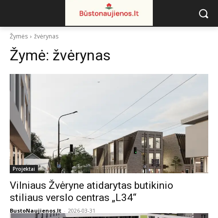
Žymės
žvėrynas
Žymė:
žvėrynas
Projektai
Vilniaus Žvėryne atidarytas butikinio
stiliaus verslo centras „L34“
BustoNaujienos.lt
-
2026-03-31