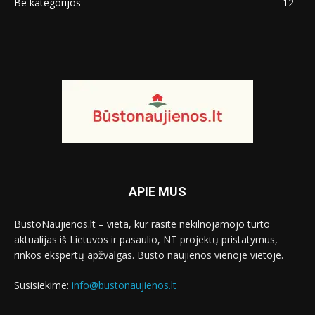
Be kategorijos
12
APIE MUS
BūstoNaujienos.lt – vieta, kur rasite nekilnojamojo turto
aktualijas iš Lietuvos ir pasaulio, NT projektų pristatymus,
rinkos ekspertų apžvalgas. Būsto naujienos vienoje vietoje.
Susisiekime:
info@bustonaujienos.lt