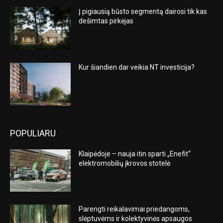
Į pigiausią būsto segmentą dairosi tik kas
dešimtas pirkėjas
Kur šiandien dar veikia NT investicija?
POPULIARU
Klaipėdoje – nauja itin sparti „Enefit“
elektromobilių įkrovos stotelė
Parengti reikalavimai priedangoms,
slėptuvėms ir kolektyvinės apsaugos