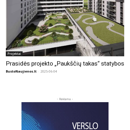
Projektai
Prasidės projekto „Paukščių takas“ statybos
BustoNaujienos.lt
-
2025-06-04
- Reklama -