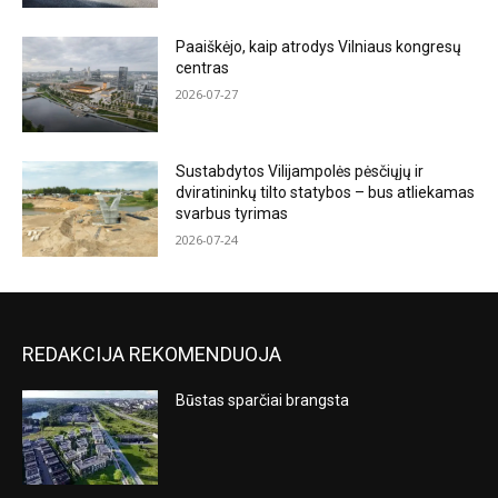
Paaiškėjo, kaip atrodys Vilniaus kongresų
centras
2026-07-27
Sustabdytos Vilijampolės pėsčiųjų ir
dviratininkų tilto statybos – bus atliekamas
svarbus tyrimas
2026-07-24
REDAKCIJA REKOMENDUOJA
Būstas sparčiai brangsta