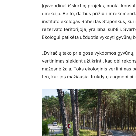
Įgyvendinat išskirtinį projektą nuolat konsu
direkcija. Be to, darbus prižiūri ir rekomend
instituto ekologas Robertas Staponkus, kuri
rezervato teritorijoje, yra labai subtili. Sva
Ekologui patikėta užduotis vykdyti gyvūnų b
„Dviračių tako prieigose vykdomos gyvūnų, p
vertinimas siekiant užtikrinti, kad dėl rek
mažesnė žala. Toks ekologinis vertinimas pa
ten, kur jos mažiausiai trukdytų augmenijai 