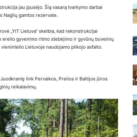
trukcija jau įpusėjo. Šią vasarą tvarkymo darbai
as Naglių gamtos rezervate.
rovė „YIT Lietuva“ skelbia, kad rekonstrukcijai
o erelio gyvenimo ritmo stebėjimo ir gyvūnų buveinių
 vienintelio Lietuvoje naudojamo pilkojo asfalto.
Juodkrantę link Pervalkos, Preilos ir Baltijos jūros
ginių reikalavimų.