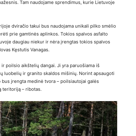
mažesnis. Tam naudojame sprendimus, kurie Lietuvoje
rijoje dviračio takui bus naudojama unikali pilko smėlio
erėti prie gamtinės aplinkos. Tokios spalvos asfalto
tuvoje daugiau niekur ir nėra įrengtas tokios spalvos
adovas Kęstutis Vanagas.
r poilsio aikštelių dangai. Ji yra paruošiama iš
ų luobelių ir granito skaldos mišinių. Norint apsaugoti
 bus įrengta medinė tvora – poilsiautojai galės
teritoriją – ribotas.