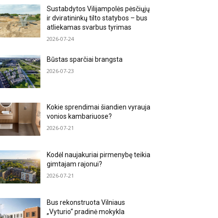
Sustabdytos Vilijampolės pėsčiųjų
ir dviratininkų tilto statybos – bus
atliekamas svarbus tyrimas
2026-07-24
Būstas sparčiai brangsta
2026-07-23
Kokie sprendimai šiandien vyrauja
vonios kambariuose?
2026-07-21
Kodėl naujakuriai pirmenybę teikia
gimtajam rajonui?
2026-07-21
Bus rekonstruota Vilniaus
„Vyturio“ pradinė mokykla