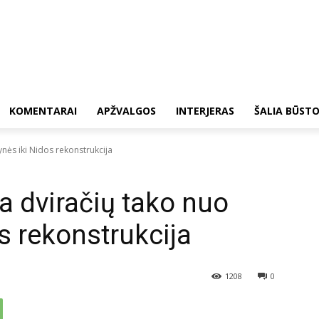
KOMENTARAI
APŽVALGOS
INTERJERAS
ŠALIA BŪST
ynės iki Nidos rekonstrukcija
ta dviračių tako nuo
s rekonstrukcija
1208
0