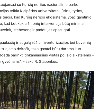
ltuojamasi su Kuršių nerijos nacionalinio parko
acijas teikia Klaipėdos universiteto Jūrinių tyrimų
s teigia, kad Kuršių nerijos ekosistema, ypač gamtinio
rbu, kad bet kokia žmonių intervencija būtų minimali.
uveinių stebėseną ir padėti jas apsaugoti.
aukščių ir augalų rūšių inventorizacijos bei buveinių
onstruojamo dviračių tako gamtai būtų daroma kuo
deda parinkti tinkamiausias vietas poilsio aikštelėms –
ir gyvūnams“, – sako R. Staponkus.