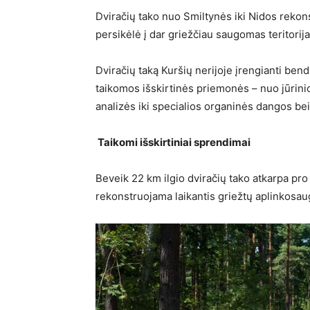
Dviračių tako nuo Smiltynės iki Nidos rekons
persikėlė į dar griežčiau saugomas teritorij
Dviračių taką Kuršių nerijoje įrengianti bend
taikomos išskirtinės priemonės – nuo jūrini
analizės iki specialios organinės dangos bei
Taikomi išskirtiniai sprendimai
Beveik 22 km ilgio dviračių tako atkarpa pro 
rekonstruojama laikantis griežtų aplinkosau