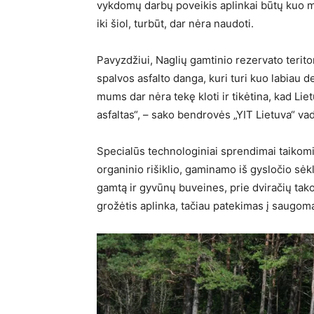
vykdomų darbų poveikis aplinkai būtų kuo 
iki šiol, turbūt, dar nėra naudoti.
Pavyzdžiui, Naglių gamtinio rezervato terito
spalvos asfalto danga, kuri turi kuo labiau d
mums dar nėra tekę kloti ir tikėtina, kad Lie
asfaltas“, – sako bendrovės „YIT Lietuva“ v
Specialūs technologiniai sprendimai taikomi i
organinio rišiklio, gaminamo iš gysločio sėkl
gamtą ir gyvūnų buveines, prie dviračių tako
grožėtis aplinka, tačiau patekimas į saugomą 