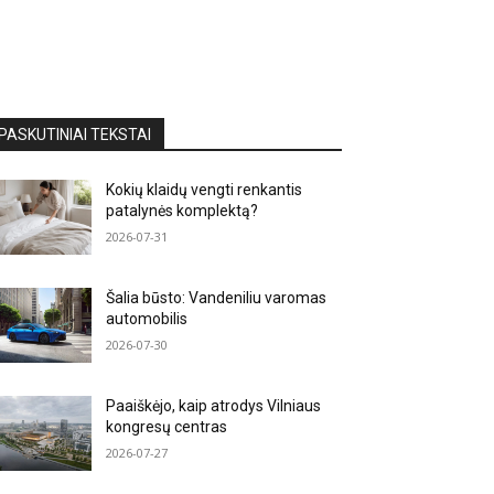
PASKUTINIAI TEKSTAI
Kokių klaidų vengti renkantis
patalynės komplektą?
2026-07-31
Šalia būsto: Vandeniliu varomas
automobilis
2026-07-30
Paaiškėjo, kaip atrodys Vilniaus
kongresų centras
2026-07-27