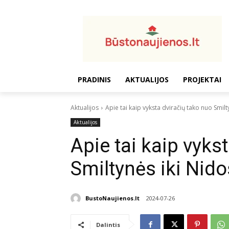
PRADINIS
AKTUALIJOS
PROJEKTAI
Aktualijos
Apie tai kaip vyksta dviračių tako nuo Smilt
Aktualijos
Apie tai kaip vyks
Smiltynės iki Nido
BustoNaujienos.lt
2024-07-26
Dalintis