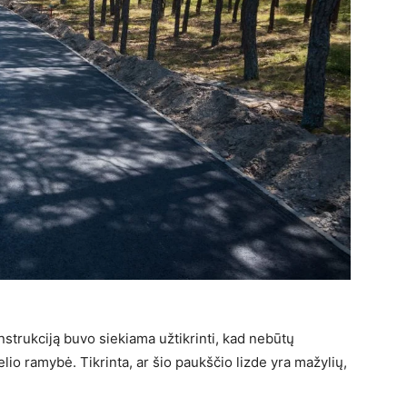
strukciją buvo siekiama užtikrinti, kad nebūtų
lio ramybė. Tikrinta, ar šio paukščio lizde yra mažylių,