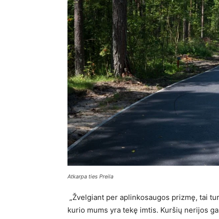
Atkarpa ties Preila
„Žvelgiant per aplinkosaugos prizmę, tai tur
kurio mums yra tekę imtis. Kuršių nerijos gam