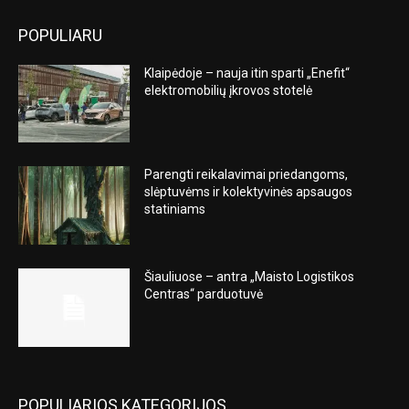
POPULIARU
Klaipėdoje – nauja itin sparti „Enefit“
elektromobilių įkrovos stotelė
Parengti reikalavimai priedangoms,
slėptuvėms ir kolektyvinės apsaugos
statiniams
Šiauliuose – antra „Maisto Logistikos
Centras“ parduotuvė
POPULIARIOS KATEGORIJOS