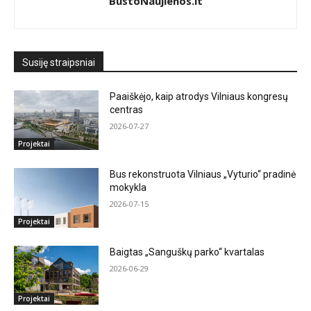
BustoNaujienos.lt
Susiję straipsniai
Paaiškėjo, kaip atrodys Vilniaus kongresų
centras
2026-07-27
Projektai
Bus rekonstruota Vilniaus „Vyturio“ pradinė
mokykla
2026-07-15
Projektai
Baigtas „Sanguškų parko“ kvartalas
2026-06-29
Projektai