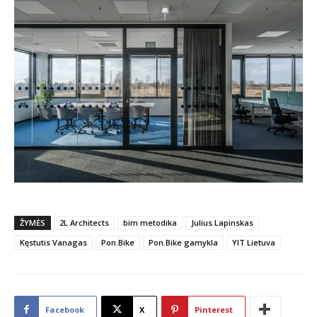
ŽYMĖS
2L Architects
bim metodika
Julius Lapinskas
Kęstutis Vanagas
Pon.Bike
Pon.Bike gamykla
YIT Lietuva
Facebook
X
Pinterest