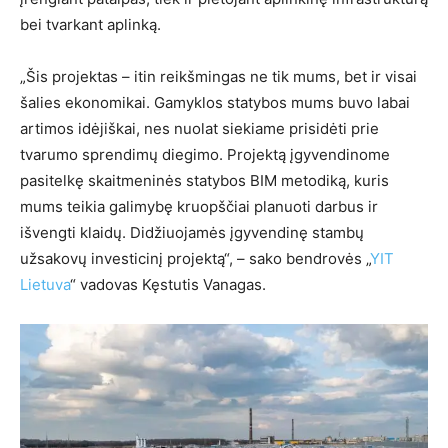
bei tvarkant aplinką.
„Šis projektas – itin reikšmingas ne tik mums, bet ir visai
šalies ekonomikai. Gamyklos statybos mums buvo labai
artimos idėjiškai, nes nuolat siekiame prisidėti prie
tvarumo sprendimų diegimo. Projektą įgyvendinome
pasitelkę skaitmeninės statybos BIM metodiką, kuris
mums teikia galimybę kruopščiai planuoti darbus ir
išvengti klaidų. Didžiuojamės įgyvendinę stambų
užsakovų investicinį projektą“, – sako bendrovės „
YIT
Lietuva
“ vadovas Kęstutis Vanagas.