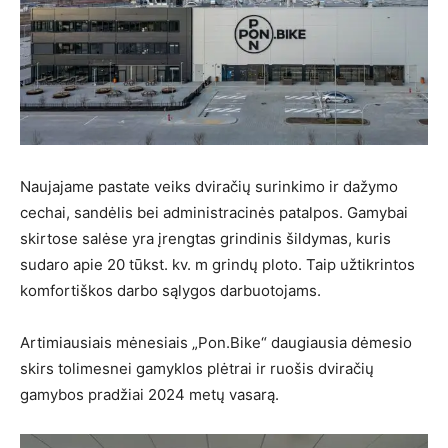
Naujajame pastate veiks dviračių surinkimo ir dažymo
cechai, sandėlis bei administracinės patalpos. Gamybai
skirtose salėse yra įrengtas grindinis šildymas, kuris
sudaro apie 20 tūkst. kv. m grindų ploto. Taip užtikrintos
komfortiškos darbo sąlygos darbuotojams.
Artimiausiais mėnesiais „Pon.Bike“ daugiausia dėmesio
skirs tolimesnei gamyklos plėtrai ir ruošis dviračių
gamybos pradžiai 2024 metų vasarą.