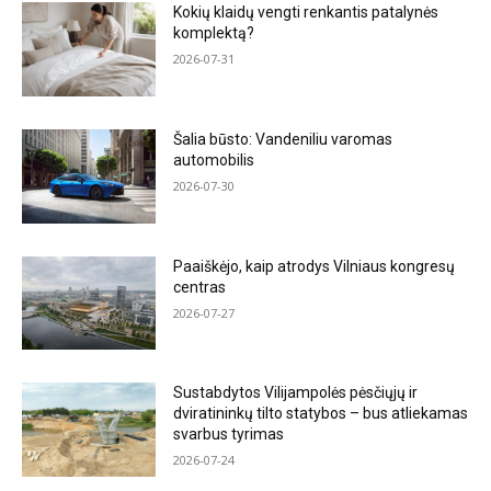
Kokių klaidų vengti renkantis patalynės
komplektą?
2026-07-31
Šalia būsto: Vandeniliu varomas
automobilis
2026-07-30
Paaiškėjo, kaip atrodys Vilniaus kongresų
centras
2026-07-27
Sustabdytos Vilijampolės pėsčiųjų ir
dviratininkų tilto statybos – bus atliekamas
svarbus tyrimas
2026-07-24