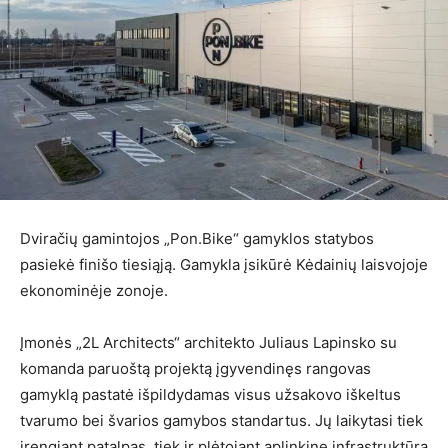
Dviračių gamintojos „Pon.Bike“ gamyklos statybos
pasiekė finišo tiesiąją. Gamykla įsikūrė Kėdainių laisvojoje
ekonominėje zonoje.
Įmonės „2L Architects“ architekto Juliaus Lapinsko su
komanda paruoštą projektą įgyvendinęs rangovas
gamyklą pastatė išpildydamas visus užsakovo iškeltus
tvarumo bei švarios gamybos standartus. Jų laikytasi tiek
įrengiant patalpas, tiek ir plėtojant aplinkinę infrastruktūrą