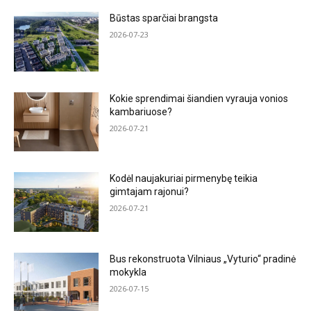
Būstas sparčiai brangsta
2026-07-23
Kokie sprendimai šiandien vyrauja vonios
kambariuose?
2026-07-21
Kodėl naujakuriai pirmenybę teikia
gimtajam rajonui?
2026-07-21
Bus rekonstruota Vilniaus „Vyturio“ pradinė
mokykla
2026-07-15