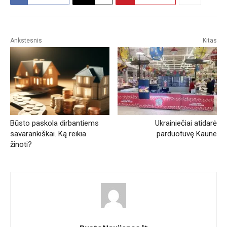
Ankstesnis
Kitas
Būsto paskola dirbantiems
Ukrainiečiai atidarė
savarankiškai. Ką reikia
parduotuvę Kaune
žinoti?