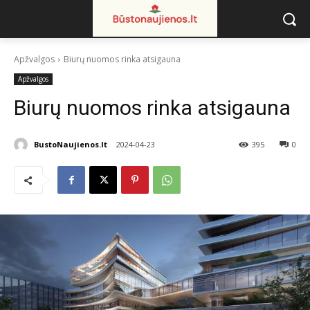
Apžvalgos
Biurų nuomos rinka atsigauna
Apžvalgos
Biurų nuomos rinka atsigauna
BustoNaujienos.lt
2024-04-23
395
0