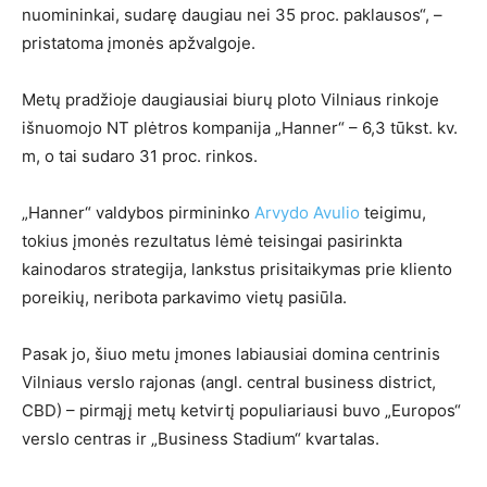
nuomininkai, sudarę daugiau nei 35 proc. paklausos“, –
pristatoma įmonės apžvalgoje.
Metų pradžioje daugiausiai biurų ploto Vilniaus rinkoje
išnuomojo NT plėtros kompanija „Hanner“ – 6,3 tūkst. kv.
m, o tai sudaro 31 proc. rinkos.
„Hanner“ valdybos pirmininko
Arvydo Avulio
teigimu,
tokius įmonės rezultatus lėmė teisingai pasirinkta
kainodaros strategija, lankstus prisitaikymas prie kliento
poreikių, neribota parkavimo vietų pasiūla.
Pasak jo, šiuo metu įmones labiausiai domina centrinis
Vilniaus verslo rajonas (angl. central business district,
CBD) – pirmąjį metų ketvirtį populiariausi buvo „Europos“
verslo centras ir „Business Stadium“ kvartalas.