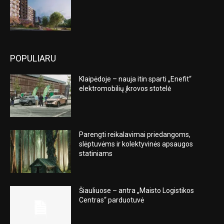
POPULIARU
Klaipėdoje – nauja itin sparti „Enefit“
elektromobilių įkrovos stotelė
Parengti reikalavimai priedangoms,
slėptuvėms ir kolektyvinės apsaugos
statiniams
Šiauliuose – antra „Maisto Logistikos
Centras“ parduotuvė