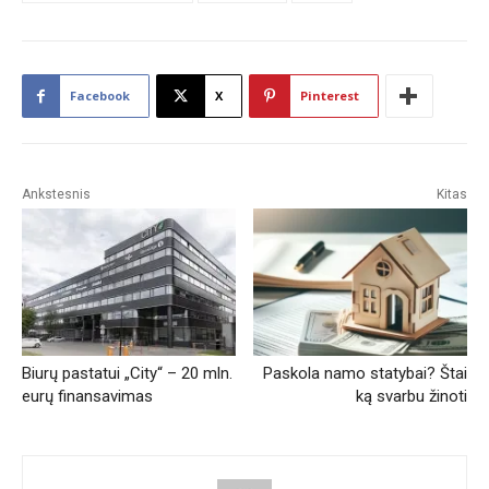
Facebook
X
Pinterest
Ankstesnis
Kitas
Biurų pastatui „City“ – 20 mln.
Paskola namo statybai? Štai
eurų finansavimas
ką svarbu žinoti