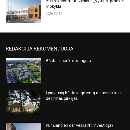
Bus rekonstruota Vilniaus „Vyturio“ pradinė
mokykla
2026-07-15
REDAKCIJA REKOMENDUOJA
Būstas sparčiai brangsta
Į pigiausią būsto segmentą dairosi tik kas
dešimtas pirkėjas
Kur šiandien dar veikia NT investicija?