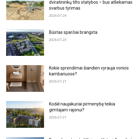
dviratininkų tilto statybos – bus atliekamas
svarbus tyrimas
2026-07-24
Būstas sparčiai brangsta
2026-07-23
Kokie sprendimai šiandien vyrauja vonios
kambariuose?
2026-07-21
Kodėl naujakuriai pirmenybę teikia
gimtajam rajonui?
2026-07-21