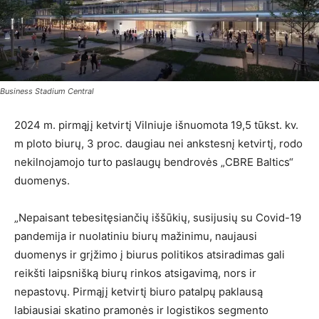
Business Stadium Central
2024 m. pirmąjį ketvirtį Vilniuje išnuomota 19,5 tūkst. kv.
m ploto biurų, 3 proc. daugiau nei ankstesnį ketvirtį, rodo
nekilnojamojo turto paslaugų bendrovės „CBRE Baltics“
duomenys.
„Nepaisant tebesitęsiančių iššūkių, susijusių su Covid-19
pandemija ir nuolatiniu biurų mažinimu, naujausi
duomenys ir grįžimo į biurus politikos atsiradimas gali
reikšti laipsnišką biurų rinkos atsigavimą, nors ir
nepastovų. Pirmąjį ketvirtį biuro patalpų paklausą
labiausiai skatino pramonės ir logistikos segmento