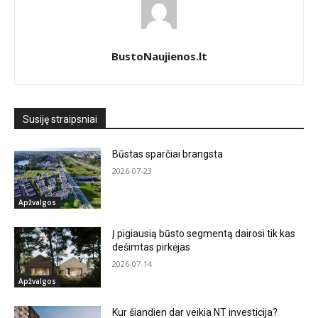
BustoNaujienos.lt
Susiję straipsniai
Būstas sparčiai brangsta
2026-07-23
Apžvalgos
Į pigiausią būsto segmentą dairosi tik kas
dešimtas pirkėjas
2026-07-14
Apžvalgos
Kur šiandien dar veikia NT investicija?