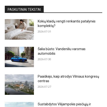
PASKUTINIAI TEKSTAI
Kokių klaidų vengti renkantis patalynės
komplektą?
2026-07-31
Šalia būsto: Vandeniliu varomas
automobilis
2026-07-30
Paaiškėjo, kaip atrodys Vilniaus kongresų
centras
2026-07-27
Sustabdytos Vilijampolės pėsčiųjų ir