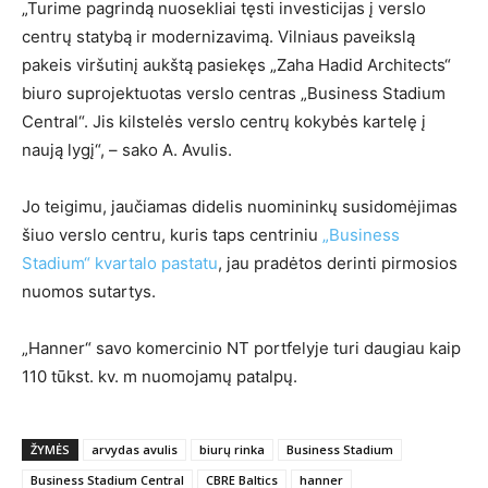
„Turime pagrindą nuosekliai tęsti investicijas į verslo
centrų statybą ir modernizavimą. Vilniaus paveikslą
pakeis viršutinį aukštą pasiekęs „Zaha Hadid Architects“
biuro suprojektuotas verslo centras „Business Stadium
Central“. Jis kilstelės verslo centrų kokybės kartelę į
naują lygį“, – sako A. Avulis.
Jo teigimu, jaučiamas didelis nuomininkų susidomėjimas
šiuo verslo centru, kuris taps centriniu
„Business
Stadium“ kvartalo pastatu
, jau pradėtos derinti pirmosios
nuomos sutartys.
„Hanner“ savo komercinio NT portfelyje turi daugiau kaip
110 tūkst. kv. m nuomojamų patalpų.
ŽYMĖS
arvydas avulis
biurų rinka
Business Stadium
Business Stadium Central
CBRE Baltics
hanner