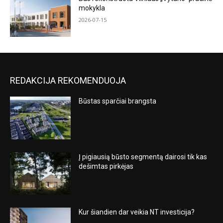
mokykla
2026-07-15
REDAKCIJA REKOMENDUOJA
Būstas sparčiai brangsta
Į pigiausią būsto segmentą dairosi tik kas
dešimtas pirkėjas
Kur šiandien dar veikia NT investicija?