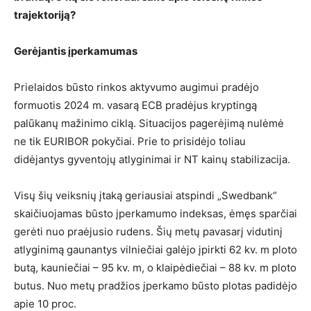
trajektoriją?
Gerėjantis įperkamumas
Prielaidos būsto rinkos aktyvumo augimui pradėjo
formuotis 2024 m. vasarą ECB pradėjus kryptingą
palūkanų mažinimo ciklą. Situacijos pagerėjimą nulėmė
ne tik EURIBOR pokyčiai. Prie to prisidėjo toliau
didėjantys gyventojų atlyginimai ir NT kainų stabilizacija.
Visų šių veiksnių įtaką geriausiai atspindi „Swedbank“
skaičiuojamas būsto įperkamumo indeksas, ėmęs sparčiai
gerėti nuo praėjusio rudens. Šių metų pavasarį vidutinį
atlyginimą gaunantys vilniečiai galėjo įpirkti 62 kv. m ploto
butą, kauniečiai – 95 kv. m, o klaipėdiečiai – 88 kv. m ploto
butus. Nuo metų pradžios įperkamo būsto plotas padidėjo
apie 10 proc.