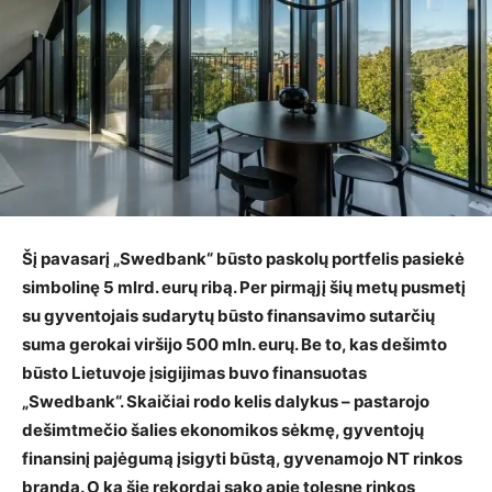
Šį pavasarį „Swedbank“ būsto paskolų portfelis pasiekė
simbolinę 5 mlrd. eurų ribą. Per pirmąjį šių metų pusmetį
su gyventojais sudarytų būsto finansavimo sutarčių
suma gerokai viršijo 500 mln. eurų. Be to, kas dešimto
būsto Lietuvoje įsigijimas buvo finansuotas
„Swedbank“. Skaičiai rodo kelis dalykus – pastarojo
dešimtmečio šalies ekonomikos sėkmę, gyventojų
finansinį pajėgumą įsigyti būstą, gyvenamojo NT rinkos
brandą. O ką šie rekordai sako apie tolesnę rinkos