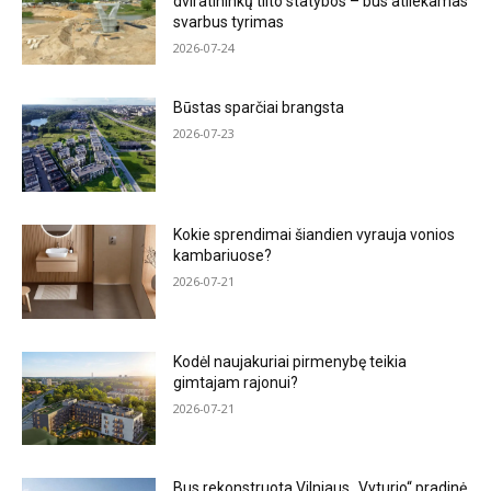
dviratininkų tilto statybos – bus atliekamas
svarbus tyrimas
2026-07-24
Būstas sparčiai brangsta
2026-07-23
Kokie sprendimai šiandien vyrauja vonios
kambariuose?
2026-07-21
Kodėl naujakuriai pirmenybę teikia
gimtajam rajonui?
2026-07-21
Bus rekonstruota Vilniaus „Vyturio“ pradinė