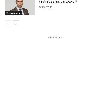
virsti spąstais vartotojui?
2025-07-10
Komentarai
- Reklama -