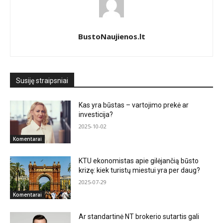
BustoNaujienos.lt
Susiję straipsniai
Kas yra būstas – vartojimo prekė ar
investicija?
2025-10-02
Komentarai
KTU ekonomistas apie gilėjančią būsto
krizę: kiek turistų miestui yra per daug?
2025-07-29
Komentarai
Ar standartinė NT brokerio sutartis gali