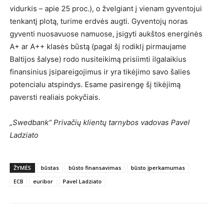
vidurkis – apie 25 proc.), o žvelgiant į vienam gyventojui
tenkantį plotą, turime erdvės augti. Gyventojų noras
gyventi nuosavuose namuose, įsigyti aukštos energinės
A+ ar A++ klasės būstą (pagal šį rodiklį pirmaujame
Baltijos šalyse) rodo nusiteikimą prisiimti ilgalaikius
finansinius įsipareigojimus ir yra tikėjimo savo šalies
potencialu atspindys. Esame pasirengę šį tikėjimą
paversti realiais pokyčiais.
„Swedbank“ Privačių klientų tarnybos vadovas Pavel
Ladziato
ŽYMĖS
būstas
būsto finansavimas
būsto įperkamumas
ECB
euribor
Pavel Ladziato