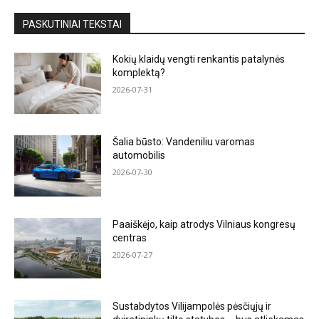
PASKUTINIAI TEKSTAI
Kokių klaidų vengti renkantis patalynės
komplektą?
2026-07-31
Šalia būsto: Vandeniliu varomas
automobilis
2026-07-30
Paaiškėjo, kaip atrodys Vilniaus kongresų
centras
2026-07-27
Sustabdytos Vilijampolės pėsčiųjų ir