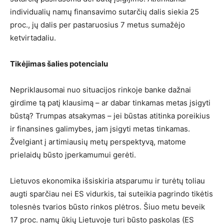
individualių namų finansavimo sutarčių dalis siekia 25
proc., jų dalis per pastaruosius 7 metus sumažėjo
ketvirtadaliu.
Tikėjimas šalies potencialu
Nepriklausomai nuo situacijos rinkoje banke dažnai
girdime tą patį klausimą – ar dabar tinkamas metas įsigyti
būstą? Trumpas atsakymas – jei būstas atitinka poreikius
ir finansines galimybes, jam įsigyti metas tinkamas.
Žvelgiant į artimiausių metų perspektyvą, matome
prielaidų būsto įperkamumui gerėti.
Lietuvos ekonomika išsiskiria atsparumu ir turėtų toliau
augti sparčiau nei ES vidurkis, tai suteikia pagrindo tikėtis
tolesnės tvarios būsto rinkos plėtros. Šiuo metu beveik
17 proc. namų ūkių Lietuvoje turi būsto paskolas (ES