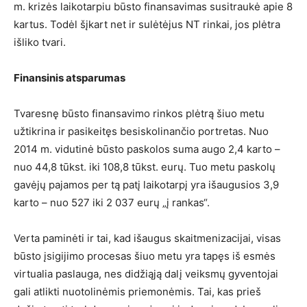
m. krizės laikotarpiu būsto finansavimas susitraukė apie 8
kartus. Todėl šįkart net ir sulėtėjus NT rinkai, jos plėtra
išliko tvari.
Finansinis atsparumas
Tvaresnę būsto finansavimo rinkos plėtrą šiuo metu
užtikrina ir pasikeitęs besiskolinančio portretas. Nuo
2014 m. vidutinė būsto paskolos suma augo 2,4 karto –
nuo 44,8 tūkst. iki 108,8 tūkst. eurų. Tuo metu paskolų
gavėjų pajamos per tą patį laikotarpį yra išaugusios 3,9
karto – nuo 527 iki 2 037 eurų „į rankas“.
Verta paminėti ir tai, kad išaugus skaitmenizacijai, visas
būsto įsigijimo procesas šiuo metu yra tapęs iš esmės
virtualia paslauga, nes didžiąją dalį veiksmų gyventojai
gali atlikti nuotolinėmis priemonėmis. Tai, kas prieš