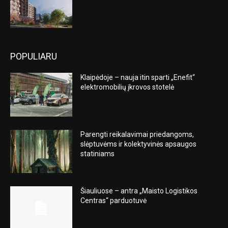
POPULIARU
Klaipėdoje – nauja itin sparti „Enefit“
elektromobilių įkrovos stotelė
Parengti reikalavimai priedangoms,
slėptuvėms ir kolektyvinės apsaugos
statiniams
Šiauliuose – antra „Maisto Logistikos
Centras“ parduotuvė