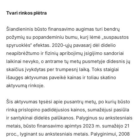
Tvari rinkos plėtra
Šiandieninis būsto finansavimo augimas turi bendrų
požymių su popandeminiu bumu, kurį lėmė „suspaustos
spyruoklės“ efektas. 2020-ųjų pavasarį dėl didelio
neapibrėžtumo ir fizinių apribojimų įsigijimo sandoriai
laikinai nevyko, o antrame tų metų pusmetyje didesnis jų
skaičius įvykdytas per trumpesnį laiką. Toks staigiai
išaugęs aktyvumas paveikė kainas ir toliau skatino
aktyvumą rinkoje.
Šis aktyvumas tęsėsi apie pusantrų metų, po kurių būsto
rinką prislopino padidėjusios kainos, sumažėjusi pasiūla
ir santykinai didelės palūkanos. Palyginus su ankstesniais
metais, būsto finansavimo apimtys 2023 m. sumažėjo 21
proc., lyginant su ankstesniais metais. Palyginimui, 2008