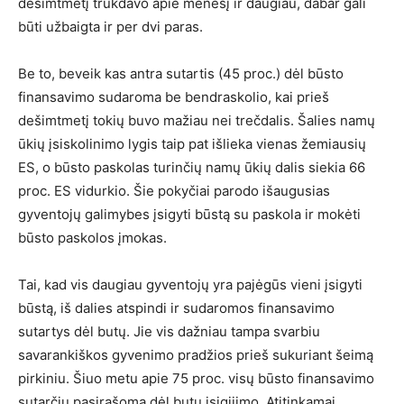
dešimtmetį trukdavo apie mėnesį ir daugiau, dabar gali
būti užbaigta ir per dvi paras.
Be to, beveik kas antra sutartis (45 proc.) dėl būsto
finansavimo sudaroma be bendraskolio, kai prieš
dešimtmetį tokių buvo mažiau nei trečdalis. Šalies namų
ūkių įsiskolinimo lygis taip pat išlieka vienas žemiausių
ES, o būsto paskolas turinčių namų ūkių dalis siekia 66
proc. ES vidurkio. Šie pokyčiai parodo išaugusias
gyventojų galimybes įsigyti būstą su paskola ir mokėti
būsto paskolos įmokas.
Tai, kad vis daugiau gyventojų yra pajėgūs vieni įsigyti
būstą, iš dalies atspindi ir sudaromos finansavimo
sutartys dėl butų. Jie vis dažniau tampa svarbiu
savarankiškos gyvenimo pradžios prieš sukuriant šeimą
pirkiniu. Šiuo metu apie 75 proc. visų būsto finansavimo
sutarčių pasirašoma dėl butų įsigijimo. Atitinkamai