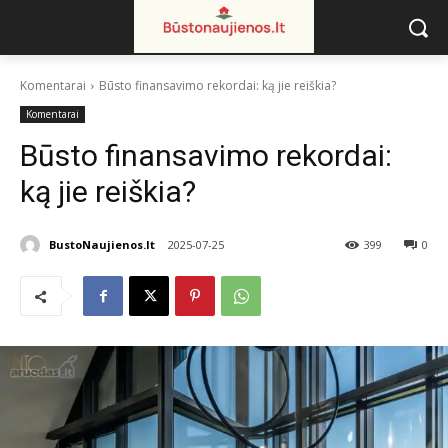
Komentarai
Būsto finansavimo rekordai: ką jie reiškia?
Komentarai
Būsto finansavimo rekordai:
ką jie reiškia?
BustoNaujienos.lt
2025-07-25
399
0