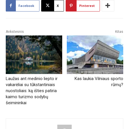
Facebook
X
Pinterest
Ankstesnis
Kitas
Laužas ant medinio liepto ir
Kas laukia Vilniaus sporto
vakarėliai su tūkstantiniais
rūmų?
nuostoliais: ką išties patiria
kaimo turizmo sodybų
šeimininkai