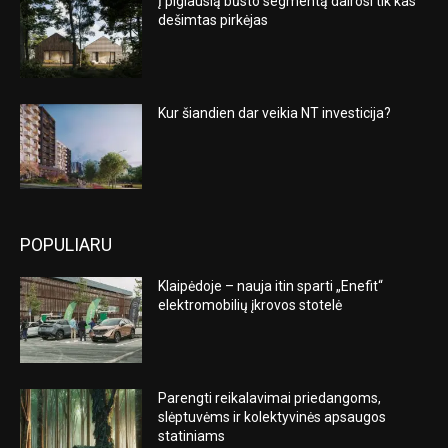
Į pigiausią būsto segmentą dairosi tik kas
dešimtas pirkėjas
Kur šiandien dar veikia NT investicija?
POPULIARU
Klaipėdoje – nauja itin sparti „Enefit“
elektromobilių įkrovos stotelė
Parengti reikalavimai priedangoms,
slėptuvėms ir kolektyvinės apsaugos
statiniams