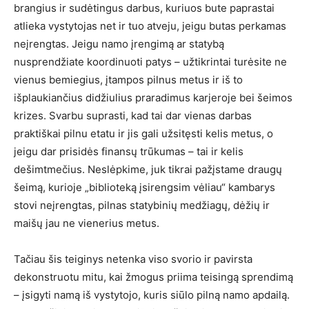
brangius ir sudėtingus darbus, kuriuos bute paprastai
atlieka vystytojas net ir tuo atveju, jeigu butas perkamas
neįrengtas. Jeigu namo įrengimą ar statybą
nusprendžiate koordinuoti patys – užtikrintai turėsite ne
vienus bemiegius, įtampos pilnus metus ir iš to
išplaukiančius didžiulius praradimus karjeroje bei šeimos
krizes. Svarbu suprasti, kad tai dar vienas darbas
praktiškai pilnu etatu ir jis gali užsitęsti kelis metus, o
jeigu dar prisidės finansų trūkumas – tai ir kelis
dešimtmečius. Neslėpkime, juk tikrai pažįstame draugų
šeimą, kurioje „biblioteką įsirengsim vėliau“ kambarys
stovi neįrengtas, pilnas statybinių medžiagų, dėžių ir
maišų jau ne vienerius metus.
Tačiau šis teiginys netenka viso svorio ir pavirsta
dekonstruotu mitu, kai žmogus priima teisingą sprendimą
– įsigyti namą iš vystytojo, kuris siūlo pilną namo apdailą.