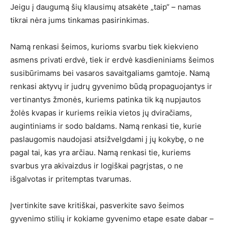
Jeigu į daugumą šių klausimų atsakėte „taip“ – namas
tikrai nėra jums tinkamas pasirinkimas.
Namą renkasi šeimos, kurioms svarbu tiek kiekvieno
asmens privati erdvė, tiek ir erdvė kasdieniniams šeimos
susibūrimams bei vasaros savaitgaliams gamtoje. Namą
renkasi aktyvų ir judrų gyvenimo būdą propaguojantys ir
vertinantys žmonės, kuriems patinka tik ką nupjautos
žolės kvapas ir kuriems reikia vietos jų dviračiams,
augintiniams ir sodo baldams. Namą renkasi tie, kurie
paslaugomis naudojasi atsižvelgdami į jų kokybę, o ne
pagal tai, kas yra arčiau. Namą renkasi tie, kuriems
svarbus yra akivaizdus ir logiškai pagrįstas, o ne
išgalvotas ir pritemptas tvarumas.
Įvertinkite save kritiškai, pasverkite savo šeimos
gyvenimo stilių ir kokiame gyvenimo etape esate dabar –