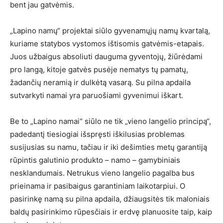
bent jau gatvėmis.
„Lapino namų“ projektai siūlo gyvenamųjų namų kvartalą,
kuriame statybos vystomos ištisomis gatvėmis-etapais.
Juos užbaigus absoliuti dauguma gyventojų, žiūrėdami
pro langą, kitoje gatvės pusėje nematys tų pamatų,
žadančių neramią ir dulkėtą vasarą. Su pilna apdaila
sutvarkyti namai yra paruošiami gyvenimui iškart.
Be to „Lapino namai“ siūlo ne tik „vieno langelio principą“,
padedantį tiesiogiai išspręsti iškilusias problemas
susijusias su namu, tačiau ir iki dešimties metų garantiją
rūpintis galutinio produkto – namo – gamybiniais
nesklandumais. Netrukus vieno langelio pagalba bus
prieinama ir pasibaigus garantiniam laikotarpiui. O
pasirinkę namą su pilna apdaila, džiaugsitės tik maloniais
baldų pasirinkimo rūpesčiais ir erdvę planuosite taip, kaip