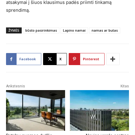
atsakymai į šiuos klausimus padės priimti tinkamą
sprendimą.
ŽYMĖS
būsto pasirinkimas
Lapino namai
namas ar butas
Facebook
X
Pinterest
Ankstesnis
Kitas