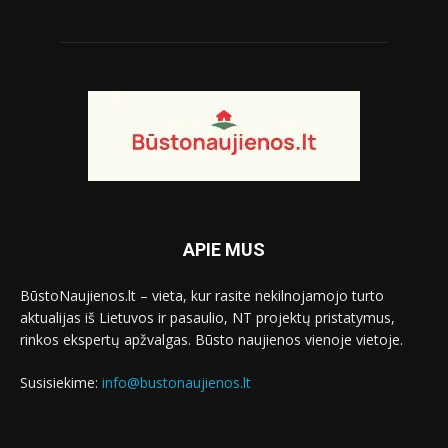
APIE MUS
BūstoNaujienos.lt – vieta, kur rasite nekilnojamojo turto
aktualijas iš Lietuvos ir pasaulio, NT projektų pristatymus,
rinkos ekspertų apžvalgas. Būsto naujienos vienoje vietoje.
Susisiekime:
info@bustonaujienos.lt