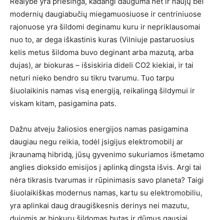
Realybė yra priešinga, kadangi dauguma net ir naujų bei
modernių daugiabučių miegamuosiuose ir centriniuose
rajonuose yra šildomi deginamu kuru ir nepriklausomai
nuo to, ar dega iškastinis kuras (Vilniuje pastaruosius
kelis metus šildoma buvo deginant arba mazutą, arba
dujas), ar biokuras – išsiskiria dideli CO2 kiekiai, ir tai
neturi nieko bendro su tikru tvarumu. Tuo tarpu
šiuolaikinis namas visą energiją, reikalingą šildymui ir
viskam kitam, pasigamina pats.
Dažnu atveju žaliosios energijos namas pasigamina
daugiau negu reikia, todėl įsigijus elektromobilį ar
įkraunamą hibridą, jūsų gyvenimo sukuriamos išmetamo
anglies dioksido emisijos į aplinką dingsta išvis. Argi tai
nėra tikrasis tvarumas ir rūpinimasis savo planeta? Taigi
šiuolaikiškas modernus namas, kartu su elektromobiliu,
yra aplinkai daug draugiškesnis derinys nei mazutu,
dujomis ar biokuru šildomas butas ir dūmus gausiai