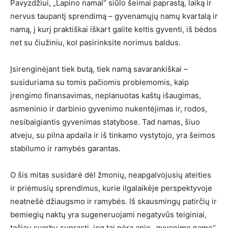
Pavyzdžiui, „Lapino namai“ siūlo šeimai paprastą, laiką ir
nervus taupantį sprendimą – gyvenamųjų namų kvartalą ir
namą, į kurį praktiškai iškart galite keltis gyventi, iš bėdos
net su čiužiniu, kol pasirinksite norimus baldus.
Įsirenginėjant tiek butą, tiek namą savarankiškai –
susiduriama su tomis pačiomis problemomis, kaip
įrengimo finansavimas, neplanuotas kaštų išaugimas,
asmeninio ir darbinio gyvenimo nukentėjimas ir, rodos,
nesibaigiantis gyvenimas statybose. Tad namas, šiuo
atveju, su pilna apdaila ir iš tinkamo vystytojo, yra šeimos
stabilumo ir ramybės garantas.
O šis mitas susidarė dėl žmonių, neapgalvojusių ateities
ir priėmusių sprendimus, kurie ilgalaikėje perspektyvoje
neatnešė džiaugsmo ir ramybės. Iš skausmingų patirčių ir
bemiegių naktų yra sugeneruojami negatyvūs teiginiai,
tačiau svarbu suprasti, jog tai nėra apie „gyvenimo name“