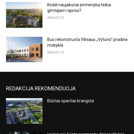
Kodėl naujakuriai pirmenybę teikia
gimtajam rajonui?
2026-07-21
Bus rekonstruota Vilniaus „Vyturio“ pradinė
mokykla
2026-07-15
REDAKCIJA REKOMENDUOJA
Būstas sparčiai brangsta