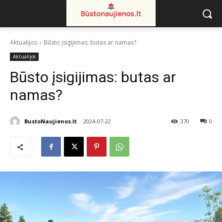
Aktualijos
Būsto įsigijimas: butas ar namas?
Aktualijos
Būsto įsigijimas: butas ar
namas?
BustoNaujienos.lt
2024-07-22
370
0