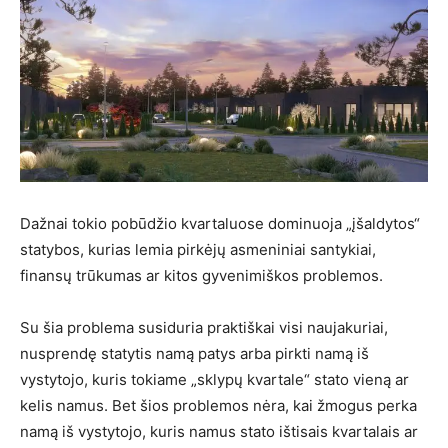
Dažnai tokio pobūdžio kvartaluose dominuoja „įšaldytos“
statybos, kurias lemia pirkėjų asmeniniai santykiai,
finansų trūkumas ar kitos gyvenimiškos problemos.
Su šia problema susiduria praktiškai visi naujakuriai,
nusprendę statytis namą patys arba pirkti namą iš
vystytojo, kuris tokiame „sklypų kvartale“ stato vieną ar
kelis namus. Bet šios problemos nėra, kai žmogus perka
namą iš vystytojo, kuris namus stato ištisais kvartalais ar