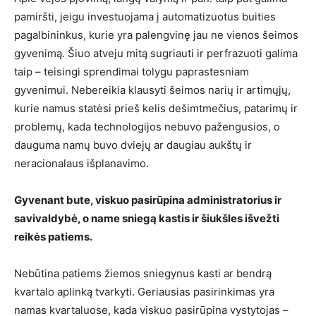
pamiršti, jeigu investuojama į automatizuotus buities
pagalbininkus, kurie yra palengvinę jau ne vienos šeimos
gyvenimą. Šiuo atveju mitą sugriauti ir perfrazuoti galima
taip – teisingi sprendimai tolygu paprastesniam
gyvenimui. Nebereikia klausyti šeimos narių ir artimųjų,
kurie namus statėsi prieš kelis dešimtmečius, patarimų ir
problemų, kada technologijos nebuvo pažengusios, o
dauguma namų buvo dviejų ar daugiau aukštų ir
neracionalaus išplanavimo.
Gyvenant bute, viskuo pasirūpina administratorius ir
savivaldybė, o name sniegą kastis ir šiukšles išvežti
reikės patiems.
Nebūtina patiems žiemos sniegynus kasti ar bendrą
kvartalo aplinką tvarkyti. Geriausias pasirinkimas yra
namas kvartaluose, kada viskuo pasirūpina vystytojas –