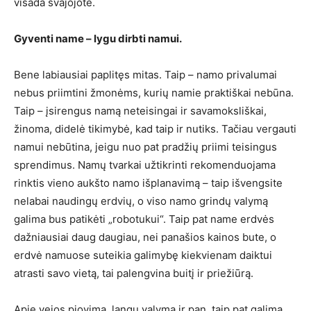
visada svajojote.
Gyventi name – lygu dirbti namui.
Bene labiausiai paplitęs mitas. Taip – namo privalumai
nebus priimtini žmonėms, kurių namie praktiškai nebūna.
Taip – įsirengus namą neteisingai ir savamoksliškai,
žinoma, didelė tikimybė, kad taip ir nutiks. Tačiau vergauti
namui nebūtina, jeigu nuo pat pradžių priimi teisingus
sprendimus. Namų tvarkai užtikrinti rekomenduojama
rinktis vieno aukšto namo išplanavimą – taip išvengsite
nelabai naudingų erdvių, o viso namo grindų valymą
galima bus patikėti „robotukui“. Taip pat name erdvės
dažniausiai daug daugiau, nei panašios kainos bute, o
erdvė namuose suteikia galimybę kiekvienam daiktui
atrasti savo vietą, tai palengvina buitį ir priežiūrą.
Apie vejos pjovimą, langų valymą ir pan. taip pat galima