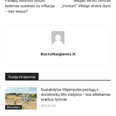
Patalpų nuomos dydžio
Naujas verslo centras
keitimas susietas su infliacija
„Vestum“ Vilniuje atvėrė duris
– kas teisus?
BustoNaujienos.lt
Susiję straipsniai
Sustabdytos Vilijampolės pėsčiųjų ir
dviratininkų tilto statybos – bus atliekamas
svarbus tyrimas
2026-07-24
Aktualijos