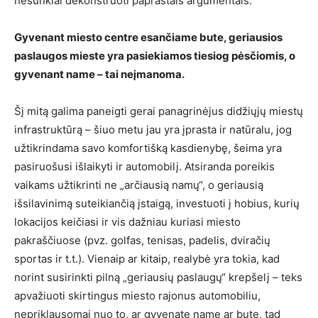
nesunkiai dekonstruoti paprastais argumentais.
Gyvenant miesto centre esančiame bute, geriausios
paslaugos mieste yra pasiekiamos tiesiog pėsčiomis, o
gyvenant name – tai neįmanoma.
Šį mitą galima paneigti gerai panagrinėjus didžiųjų miestų
infrastruktūrą – šiuo metu jau yra įprasta ir natūralu, jog
užtikrindama savo komfortišką kasdienybę, šeima yra
pasiruošusi išlaikyti ir automobilį. Atsiranda poreikis
vaikams užtikrinti ne „arčiausią namų“, o geriausią
išsilavinimą suteikiančią įstaigą, investuoti į hobius, kurių
lokacijos keičiasi ir vis dažniau kuriasi miesto
pakraščiuose (pvz. golfas, tenisas, padelis, dviračių
sportas ir t.t.). Vienaip ar kitaip, realybė yra tokia, kad
norint susirinkti pilną „geriausių paslaugų“ krepšelį – teks
apvažiuoti skirtingus miesto rajonus automobiliu,
nepriklausomai nuo to, ar gyvenate name ar bute, tad