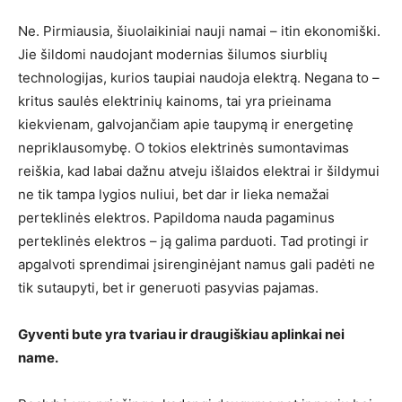
Ne. Pirmiausia, šiuolaikiniai nauji namai – itin ekonomiški.
Jie šildomi naudojant modernias šilumos siurblių
technologijas, kurios taupiai naudoja elektrą. Negana to –
kritus saulės elektrinių kainoms, tai yra prieinama
kiekvienam, galvojančiam apie taupymą ir energetinę
nepriklausomybę. O tokios elektrinės sumontavimas
reiškia, kad labai dažnu atveju išlaidos elektrai ir šildymui
ne tik tampa lygios nuliui, bet dar ir lieka nemažai
perteklinės elektros. Papildoma nauda pagaminus
perteklinės elektros – ją galima parduoti. Tad protingi ir
apgalvoti sprendimai įsirenginėjant namus gali padėti ne
tik sutaupyti, bet ir generuoti pasyvias pajamas.
Gyventi bute yra tvariau ir draugiškiau aplinkai nei
name.