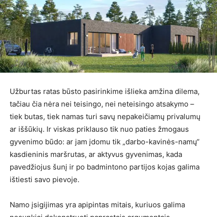
Užburtas ratas būsto pasirinkime išlieka amžina dilema,
tačiau čia nėra nei teisingo, nei neteisingo atsakymo –
tiek butas, tiek namas turi savų nepakeičiamų privalumų
ar iššūkių. Ir viskas priklauso tik nuo paties žmogaus
gyvenimo būdo: ar jam įdomu tik „darbo-kavinės-namų“
kasdieninis maršrutas, ar aktyvus gyvenimas, kada
pavedžiojus šunį ir po badmintono partijos kojas galima
ištiesti savo pievoje.
Namo įsigijimas yra apipintas mitais, kuriuos galima