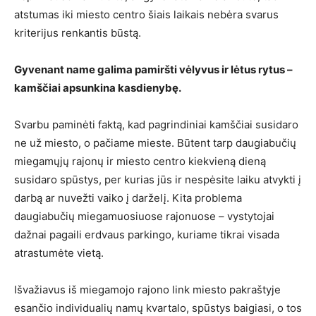
atstumas iki miesto centro šiais laikais nebėra svarus
kriterijus renkantis būstą.
Gyvenant name galima pamiršti vėlyvus ir lėtus rytus –
kamščiai apsunkina kasdienybę.
Svarbu paminėti faktą, kad pagrindiniai kamščiai susidaro
ne už miesto, o pačiame mieste. Būtent tarp daugiabučių
miegamųjų rajonų ir miesto centro kiekvieną dieną
susidaro spūstys, per kurias jūs ir nespėsite laiku atvykti į
darbą ar nuvežti vaiko į darželį. Kita problema
daugiabučių miegamuosiuose rajonuose – vystytojai
dažnai pagaili erdvaus parkingo, kuriame tikrai visada
atrastumėte vietą.
Išvažiavus iš miegamojo rajono link miesto pakraštyje
esančio individualių namų kvartalo, spūstys baigiasi, o tos