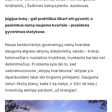
leidžiantis, į Šeškinės kalną kylantis autobusas.
Įsigijus butą – gali praktiškai iškart eiti gyventi, o
pasirinkus namą naujame kvartale – prasideda
gyvenimas statybose.
Naujai besikuriantys gyvenamųjų namų kvartalai
daugumą atgraso aktyvių statybviečių vaizdu – kranai,
betonvežiai ir nuolatinis triukšmas, trunkantis kartais net
dešimtmečius. Problema kyla dėl to, kad
vadinamuosiuose „sklypų kvartaluose“ sklypai yra
išparduodami labai skirtingiems pirkėjams. Dauguma
neturi tikslių planų, kada ir ką statys, ir žiūri tai kaip į
investiciją ateityje parduoti „už brangiau“.