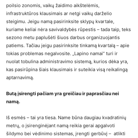
poilsio zonomis, vaikų žaidimo aikštelėmis,
infrastruktūros klausimais ar netgi vaikų darželio
steigimu. Jeigu namą pasirinksite sklypų kvartale,
kuriame keliai nėra savivaldybės rūpestis – tada taip, teks
sezono metu paplušėti šiuos darbus organizuojantis
patiems. Tačiau jeigu pasirinksite tinkamą kvartalą – apie
tokias problemas negalvosite. „Lapino namai“ turi ir
nuolat tobulina administravimo sistemą, kurios dėka yra,
kas pasirūpina šiais klausimais ir suteikia visą reikalingą
aptarnavimą.
Butą įsirengti pačiam yra greičiau ir paprasčiau nei
namą.
Iš esmės – tai yra tiesa. Name būna daugiau kvadratinių
metrų, o įsirenginėjant namą reikia gerai apgalvoti
šildymo bei vėdinimo sistemas, įrengti gerbūvį – atlikti