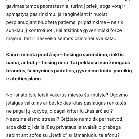
gavimas tampa paprastesnis, turint į priekį apgalvotą ir
apmąstytą pasirinkimu. Įsirenginėjant ir nuolat
perplanuojant biudžetą patiems, pripažinkime – ne tik
sunkiau jį kontroliuoti, kai atsitinka gyvenimiški force
majore, bet ir nesveika šeimos psichinei sveikatai.
Kaip ir minėta pradžioje – teisingo sprendimo, rinktis
namą, ar butą – tiesiog nėra. Tai priklauso nuo žmogaus
brandos, šeimyninės padėties, gyvenimo būdo, poreikių
ir ateities planų.
Norisi ateityje leisti vakarus miesto šurmulyje? Ugdymo
įstaigas vaikams ar bet kokias kitas paslaugas renkatės
ne pagal jų kokybę, o pagal kriterijų „kas arčiau“?
Neerzina eismo stresai? Grįžtate namo tik pernakvoti,
arba didžioji dalis jūsų privataus laisvalaikio prabėga
sėdint ant sofos su „Netflix“ ar išmaniuoju telefonu?