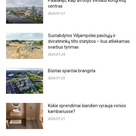
Paaiškėjo, kaip atrodys Vilniaus kongresų
centras
2026-07-27
Sustabdytos Vilijampolės pėsčiųjų ir
dviratininkų tilto statybos – bus atliekamas
svarbus tyrimas
2026-07-24
Būstas sparčiai brangsta
2026-07-23
Kokie sprendimai šiandien vyrauja vonios
kambariuose?
2026-07-21