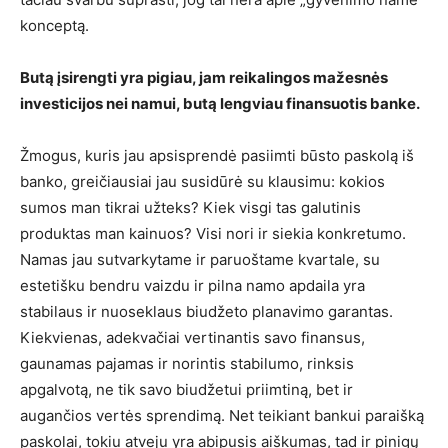
konceptą.
Butą įsirengti yra pigiau, jam reikalingos mažesnės
investicijos nei namui, butą lengviau finansuotis banke.
Žmogus, kuris jau apsisprendė pasiimti būsto paskolą iš
banko, greičiausiai jau susidūrė su klausimu: kokios
sumos man tikrai užteks? Kiek visgi tas galutinis
produktas man kainuos? Visi nori ir siekia konkretumo.
Namas jau sutvarkytame ir paruoštame kvartale, su
estetišku bendru vaizdu ir pilna namo apdaila yra
stabilaus ir nuoseklaus biudžeto planavimo garantas.
Kiekvienas, adekvačiai vertinantis savo finansus,
gaunamas pajamas ir norintis stabilumo, rinksis
apgalvotą, ne tik savo biudžetui priimtiną, bet ir
augančios vertės sprendimą. Net teikiant bankui paraišką
paskolai, tokiu atveju yra abipusis aiškumas, tad ir pinigų