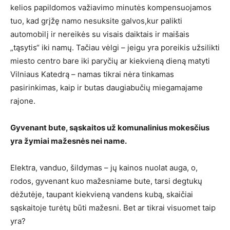
kelios papildomos važiavimo minutės kompensuojamos
tuo, kad grįžę namo nesuksite galvos,kur palikti
automobilį ir nereikės su visais daiktais ir maišais
„tąsytis“ iki namų. Tačiau vėlgi – jeigu yra poreikis užsilikti
miesto centro bare iki paryčių ar kiekvieną dieną matyti
Vilniaus Katedrą – namas tikrai nėra tinkamas
pasirinkimas, kaip ir butas daugiabučių miegamajame
rajone.
Gyvenant bute, sąskaitos už komunalinius mokesčius
yra žymiai mažesnės nei name.
Elektra, vanduo, šildymas – jų kainos nuolat auga, o,
rodos, gyvenant kuo mažesniame bute, tarsi degtukų
dėžutėje, taupant kiekvieną vandens kubą, skaičiai
sąskaitoje turėtų būti mažesni. Bet ar tikrai visuomet taip
yra?