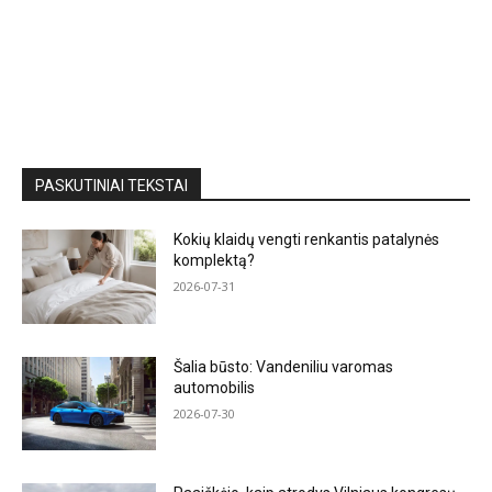
PASKUTINIAI TEKSTAI
Kokių klaidų vengti renkantis patalynės
komplektą?
2026-07-31
Šalia būsto: Vandeniliu varomas
automobilis
2026-07-30