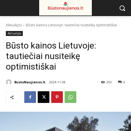
Aktualijos
Būsto kainos Lietuvoje: tautiečiai nusiteikę optimistiškai
Aktualijos
Būsto kainos Lietuvoje:
tautiečiai nusiteikę
optimistiškai
BustoNaujienos.lt
2024-11-08
293
0