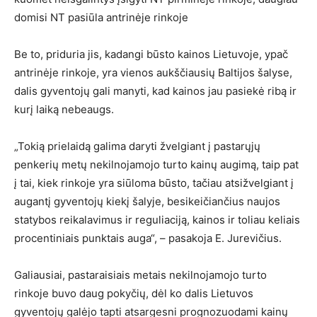
domisi NT pasiūla antrinėje rinkoje
Be to, priduria jis, kadangi būsto kainos Lietuvoje, ypač
antrinėje rinkoje, yra vienos aukščiausių Baltijos šalyse,
dalis gyventojų gali manyti, kad kainos jau pasiekė ribą ir
kurį laiką nebeaugs.
„Tokią prielaidą galima daryti žvelgiant į pastarųjų
penkerių metų nekilnojamojo turto kainų augimą, taip pat
į tai, kiek rinkoje yra siūloma būsto, tačiau atsižvelgiant į
augantį gyventojų kiekį šalyje, besikeičiančius naujos
statybos reikalavimus ir reguliaciją, kainos ir toliau keliais
procentiniais punktais auga“, – pasakoja E. Jurevičius.
Galiausiai, pastaraisiais metais nekilnojamojo turto
rinkoje buvo daug pokyčių, dėl ko dalis Lietuvos
gyventojų galėjo tapti atsargesni prognozuodami kainų