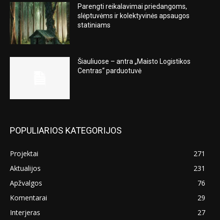
Parengti reikalavimai priedangoms,
slėptuvėms ir kolektyvinės apsaugos
statiniams
Šiauliuose – antra „Maisto Logistikos
Centras“ parduotuvė
POPULIARIOS KATEGORIJOS
Projektai
271
Aktualijos
231
Apžvalgos
76
Komentarai
29
Interjeras
27