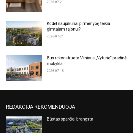
2026-07-21
Kodėl naujakuriai pirmenybę teikia
gimtajam rajonui?
2026-07-21
Bus rekonstruota Vilniaus „Vyturio“ pradinė
mokykla
2026-07-15
REDAKCIJA REKOMENDUOJA
Būstas sparčiai brangsta