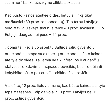
„Luminor“ banko užsakymu atlikta apklausa.
Kad būsto kainos ateityje didės, lietuviai linkę tikėti
mažiausiai (39 proc. respondentų). Tuo tarpu Latvijoje
šiuo atžvilgiu skeptiškai nusiteikę 43 proc. apklaustųjų, o
Estijoje daugiau nei pusė – 54 proc.
„Įdomu tai, kad šiuo aspektu Baltijos šalių gyventojų
nuomonė sutampa su ekspertų nuomone – būsto kainos
ateityje tik didės. Tai lemia ne tik infliacijos ir augančių
statybos reikalavimų ir sąnaudų poveikis, bet ir didėjanti
kokybiško būsto paklausa“, – aiškina E. Jurevičius.
Vis dėlto, 12 proc. lietuvių mano, kad būsto kainos ateityje
taps mažesnės. Taip galvoja ir 13 proc. Latvijos bei 11
proc. Estijos gyventojų.