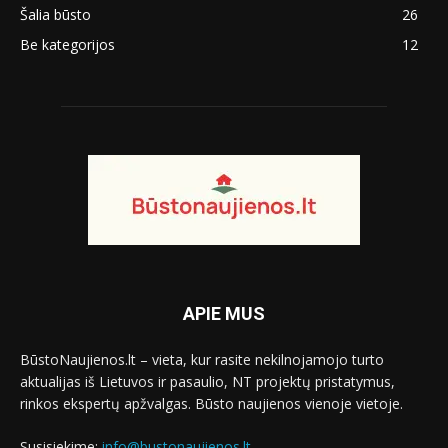
Šalia būsto
26
Be kategorijos
12
APIE MUS
BūstoNaujienos.lt – vieta, kur rasite nekilnojamojo turto
aktualijas iš Lietuvos ir pasaulio, NT projektų pristatymus,
rinkos ekspertų apžvalgas. Būsto naujienos vienoje vietoje.
Susisiekime:
info@bustonaujienos.lt