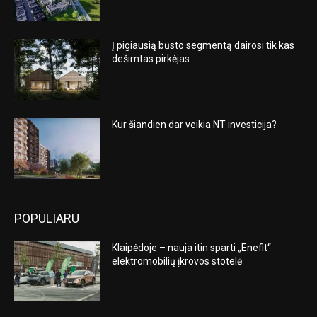
Į pigiausią būsto segmentą dairosi tik kas
dešimtas pirkėjas
Kur šiandien dar veikia NT investicija?
POPULIARU
Klaipėdoje – nauja itin sparti „Enefit“
elektromobilių įkrovos stotelė