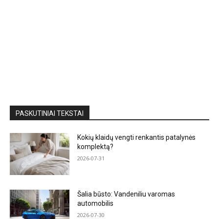
PASKUTINIAI TEKSTAI
Kokių klaidų vengti renkantis patalynės
komplektą?
2026-07-31
Šalia būsto: Vandeniliu varomas
automobilis
2026-07-30