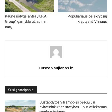
Kaune išdygs antra „KIKA
Populiariausios skrydžių
Group“ gamykla už 20 mln.
kryptys iš Vilniaus
eurų
BustoNaujienos.lt
Susiję straipsniai
Sustabdytos Vilijampolės pėsčiųjų ir
dviratininkų tilto statybos – bus atliekamas
svarbus tyrimas