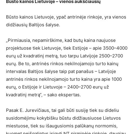
Būsto kainos Lietuvoje – vienos aukščiausių
Būsto kainos Lietuvoje, ypač antrinėje rinkoje, yra vienos
didžiausių Baltijos šalyse.
„Pirmiausia, nepamirškime, kad butų kaina naujuose
projektuose tiek Lietuvoje, tiek Estijoje – apie 3500–4000
eurų už kvadratinį metrą, tuo tarpu Latvijoje 2500–2700
eurų. Be to, antrinės rinkos nekilnojamojo turto kainų
intervalas Baltijos šalyse taip pat panašus – Latvijoje
antrinės rinkos nekilnojamojo turto kaina yra apie 1000
eurų, o Estijoje ir Lietuvoje – 2400–2700 eurų už
kvadratinį metrą“, – sako ekspertas.
Pasak E. Jurevičiaus, tai gali būti susiję tiek su dideliu
susidomėjimu kokybišku būstu didžiausiuose Lietuvos
miestuose, tiek su išaugusiomis palūkanų normomis,
kuomet neišgalintys įsigyti NT pirminėje rinkoje, daugiau