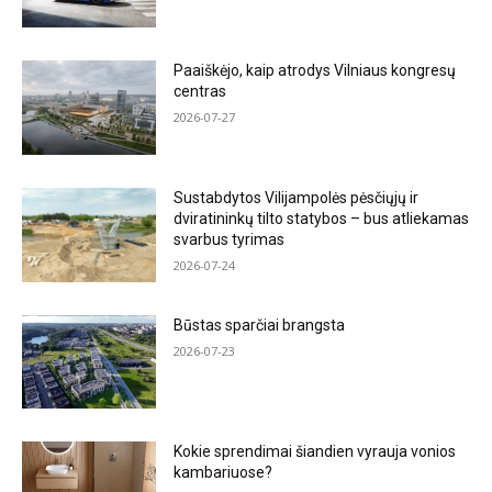
Paaiškėjo, kaip atrodys Vilniaus kongresų
centras
2026-07-27
Sustabdytos Vilijampolės pėsčiųjų ir
dviratininkų tilto statybos – bus atliekamas
svarbus tyrimas
2026-07-24
Būstas sparčiai brangsta
2026-07-23
Kokie sprendimai šiandien vyrauja vonios
kambariuose?