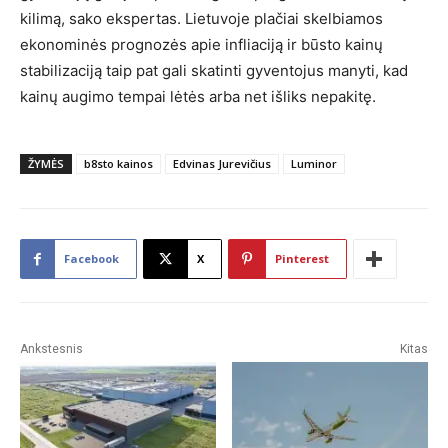
kilimą, sako ekspertas. Lietuvoje plačiai skelbiamos
ekonominės prognozės apie infliaciją ir būsto kainų
stabilizaciją taip pat gali skatinti gyventojus manyti, kad
kainų augimo tempai lėtės arba net išliks nepakitę.
ŽYMĖS
b8sto kainos
Edvinas Jurevičius
Luminor
Facebook
X
Pinterest
Ankstesnis
Kitas