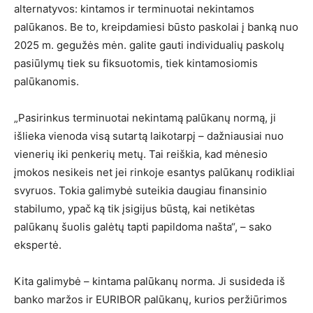
alternatyvos: kintamos ir terminuotai nekintamos
palūkanos. Be to, kreipdamiesi būsto paskolai į banką nuo
2025 m. gegužės mėn. galite gauti individualių paskolų
pasiūlymų tiek su fiksuotomis, tiek kintamosiomis
palūkanomis.
„Pasirinkus terminuotai nekintamą palūkanų normą, ji
išlieka vienoda visą sutartą laikotarpį – dažniausiai nuo
vienerių iki penkerių metų. Tai reiškia, kad mėnesio
įmokos nesikeis net jei rinkoje esantys palūkanų rodikliai
svyruos. Tokia galimybė suteikia daugiau finansinio
stabilumo, ypač ką tik įsigijus būstą, kai netikėtas
palūkanų šuolis galėtų tapti papildoma našta“, – sako
ekspertė.
Kita galimybė – kintama palūkanų norma. Ji susideda iš
banko maržos ir EURIBOR palūkanų, kurios peržiūrimos