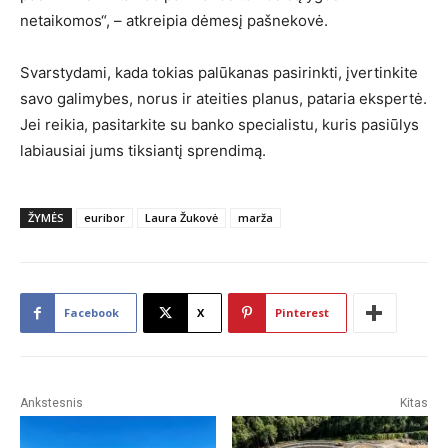
netaikomos“, – atkreipia dėmesį pašnekovė.
Svarstydami, kada tokias palūkanas pasirinkti, įvertinkite
savo galimybes, norus ir ateities planus, pataria ekspertė.
Jei reikia, pasitarkite su banko specialistu, kuris pasiūlys
labiausiai jums tiksiantį sprendimą.
ŽYMĖS
euribor
Laura Žukovė
marža
Facebook
X
Pinterest
Ankstesnis
Kitas