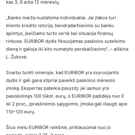
kas 3, 6 arba 12 mėnesių.
„Banko marža nustatoma individualiai. Jai įtakos turi
kliento kredito istorija, bendradarbiavimo su banku
apimtys, įkeičiamo turto vertė bei situacija finansų
rinkose. EURIBOR dydis fiksuojamas paskolos suteikimo
dieną ir galioja iki kito numatyto perskaičiavimo“, – aiškina
L. Žukovė.
Svarbu turėti omenyje, kad EURIBOR yra svyruojantis
dydis ir gali gana stipriai paveikti paskolos mėnesio
įmoką. Ekspertas pateikia pavyzdį: jei asmuo yra
pasiskolinęs 100 tūkst. eurų, o EURIBOR padidėja nuo 0
iki 2 proc., įprastinėmis sąlygomis, įmoka gali išaugti apie
110–120 eurų.
Šiuo metu EURIBOR reikšmė, priklausomai nuo jo