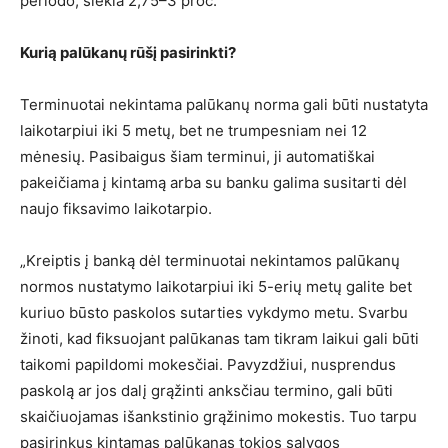
periodo, siekia 2,75–3 proc.
Kurią palūkanų rūšį pasirinkti?
Terminuotai nekintama palūkanų norma gali būti nustatyta
laikotarpiui iki 5 metų, bet ne trumpesniam nei 12
mėnesių. Pasibaigus šiam terminui, ji automatiškai
pakeičiama į kintamą arba su banku galima susitarti dėl
naujo fiksavimo laikotarpio.
„Kreiptis į banką dėl terminuotai nekintamos palūkanų
normos nustatymo laikotarpiui iki 5-erių metų galite bet
kuriuo būsto paskolos sutarties vykdymo metu. Svarbu
žinoti, kad fiksuojant palūkanas tam tikram laikui gali būti
taikomi papildomi mokesčiai. Pavyzdžiui, nusprendus
paskolą ar jos dalį grąžinti anksčiau termino, gali būti
skaičiuojamas išankstinio grąžinimo mokestis. Tuo tarpu
pasirinkus kintamas palūkanas tokios sąlygos