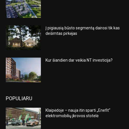
Į pigiausią būsto segmentą dairosi tik kas
dešimtas pirkėjas
Kur šiandien dar veikia NT investicija?
POPULIARU
Klaipėdoje – nauja itin sparti „Enefit“
elektromobilių įkrovos stotelė