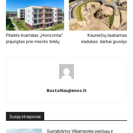
Pilaitės kvartalas „Horizontai“
Kauniečių laukiamas
prijungtas prie miesto tinklų
viadukas: darbai įpusėjo
BustoNaujienos.lt
Susiję straipsniai
Sustabdytos Vilijampolės pėsčiųjų ir