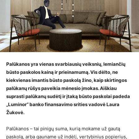
Palūkanos yra vienas svarbiausių veiksnių, lemiančių
būsto paskolos kainą ir prieinamumą. Vis dėlto, ne
kiekvienas imantis būsto paskolą žino, kaip skirtingos
palūkanų rūšys paveikia mėnesio įmokas. Aiškiau
suprasti palūkanų sudėtį ir įtaką būsto paskolai padeda
„Luminor“ banko finansavimo srities vadovė Laura
Žukovė.
Palūkanos – tai pinigų suma, kurią mokame už gautą
paskolą, arba gauname už indėlį, vertybinius popierius,