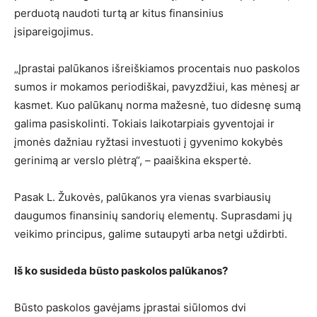
perduotą naudoti turtą ar kitus finansinius
įsipareigojimus.
„Įprastai palūkanos išreiškiamos procentais nuo paskolos
sumos ir mokamos periodiškai, pavyzdžiui, kas mėnesį ar
kasmet. Kuo palūkanų norma mažesnė, tuo didesnę sumą
galima pasiskolinti. Tokiais laikotarpiais gyventojai ir
įmonės dažniau ryžtasi investuoti į gyvenimo kokybės
gerinimą ar verslo plėtrą“, – paaiškina ekspertė.
Pasak L. Žukovės, palūkanos yra vienas svarbiausių
daugumos finansinių sandorių elementų. Suprasdami jų
veikimo principus, galime sutaupyti arba netgi uždirbti.
Iš ko susideda būsto paskolos palūkanos?
Būsto paskolos gavėjams įprastai siūlomos dvi