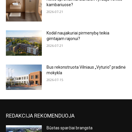
kambariuose?
2026-07-21
Kodėl naujakuriai pirmenybę teikia
gimtajam rajonui?
2026-07-21
Bus rekonstruota Vilniaus „Vyturio“ pradinė
mokykla
2026-07-15
REDAKCIJA REKOMENDUOJA
Būstas sparčiai brangsta