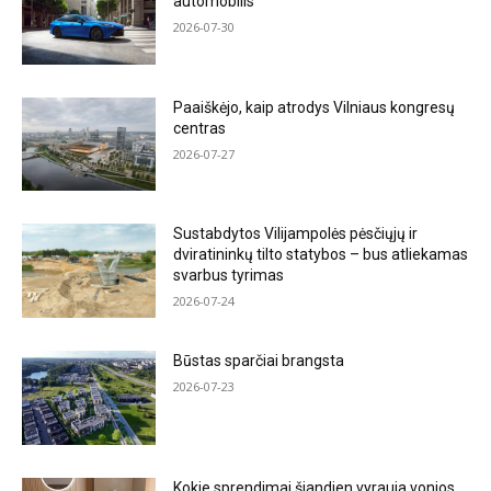
automobilis
2026-07-30
Paaiškėjo, kaip atrodys Vilniaus kongresų
centras
2026-07-27
Sustabdytos Vilijampolės pėsčiųjų ir
dviratininkų tilto statybos – bus atliekamas
svarbus tyrimas
2026-07-24
Būstas sparčiai brangsta
2026-07-23
Kokie sprendimai šiandien vyrauja vonios