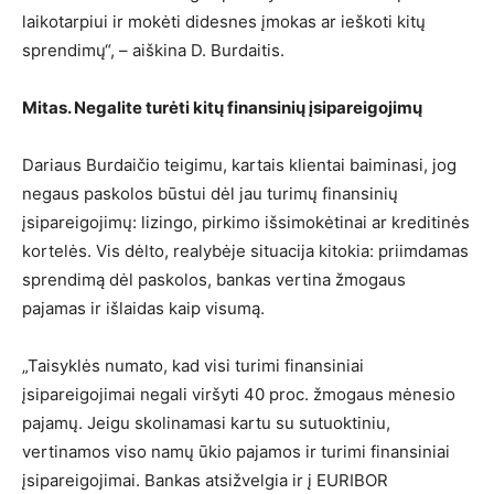
laikotarpiui ir mokėti didesnes įmokas ar ieškoti kitų
sprendimų“, – aiškina D. Burdaitis.
Mitas. Negalite turėti kitų finansinių įsipareigojimų
Dariaus Burdaičio teigimu, kartais klientai baiminasi, jog
negaus paskolos būstui dėl jau turimų finansinių
įsipareigojimų: lizingo, pirkimo išsimokėtinai ar kreditinės
kortelės. Vis dėlto, realybėje situacija kitokia: priimdamas
sprendimą dėl paskolos, bankas vertina žmogaus
pajamas ir išlaidas kaip visumą.
„Taisyklės numato, kad visi turimi finansiniai
įsipareigojimai negali viršyti 40 proc. žmogaus mėnesio
pajamų. Jeigu skolinamasi kartu su sutuoktiniu,
vertinamos viso namų ūkio pajamos ir turimi finansiniai
įsipareigojimai. Bankas atsižvelgia ir į EURIBOR