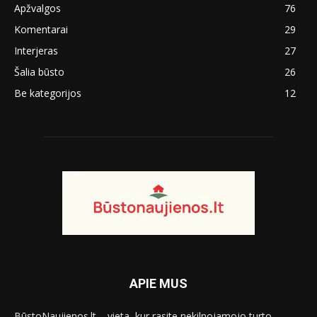
Apžvalgos
76
Komentarai
29
Interjeras
27
Šalia būsto
26
Be kategorijos
12
APIE MUS
BūstoNaujienos.lt – vieta, kur rasite nekilnojamojo turto