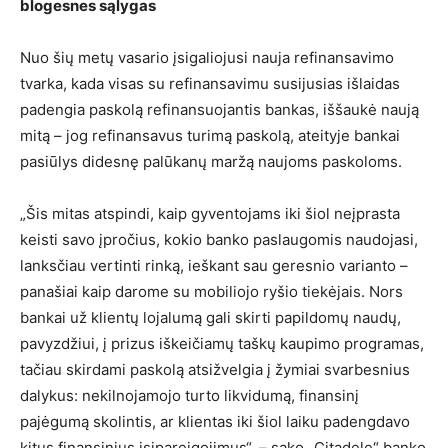
blogesnes sąlygas
Nuo šių metų vasario įsigaliojusi nauja refinansavimo
tvarka, kada visas su refinansavimu susijusias išlaidas
padengia paskolą refinansuojantis bankas, iššaukė naują
mitą – jog refinansavus turimą paskolą, ateityje bankai
pasiūlys didesnę palūkanų maržą naujoms paskoloms.
„Šis mitas atspindi, kaip gyventojams iki šiol neįprasta
keisti savo įpročius, kokio banko paslaugomis naudojasi,
lanksčiau vertinti rinką, ieškant sau geresnio varianto –
panašiai kaip darome su mobiliojo ryšio tiekėjais. Nors
bankai už klientų lojalumą gali skirti papildomų naudų,
pavyzdžiui, į prizus iškeičiamų taškų kaupimo programas,
tačiau skirdami paskolą atsižvelgia į žymiai svarbesnius
dalykus: nekilnojamojo turto likvidumą, finansinį
pajėgumą skolintis, ar klientas iki šiol laiku padengdavo
kitus finansinius įsipareigojimus“, – sako „Citadele“ banko