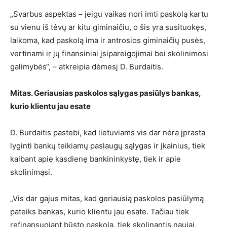
„Svarbus aspektas – jeigu vaikas nori imti paskolą kartu
su vienu iš tėvų ar kitu giminaičiu, o šis yra susituokęs,
laikoma, kad paskolą ima ir antrosios giminaičių pusės,
vertinami ir jų finansiniai įsipareigojimai bei skolinimosi
galimybės“, – atkreipia dėmesį D. Burdaitis.
Mitas. Geriausias paskolos sąlygas pasiūlys bankas,
kurio klientu jau esate
D. Burdaitis pastebi, kad lietuviams vis dar nėra įprasta
lyginti bankų teikiamų paslaugų sąlygas ir įkainius, tiek
kalbant apie kasdienę bankininkystę, tiek ir apie
skolinimąsi.
„Vis dar gajus mitas, kad geriausią paskolos pasiūlymą
pateiks bankas, kurio klientu jau esate. Tačiau tiek
refinansuojant būsto paskolą, tiek skolinantis naujai,