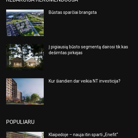
Būstas sparčiai brangsta
Į pigiausią būsto segmentą dairosi tik kas
dešimtas pirkėjas
Kur šiandien dar veikia NT investicija?
POPULIARU
Klaipėdoje – nauja itin sparti „Enefit“