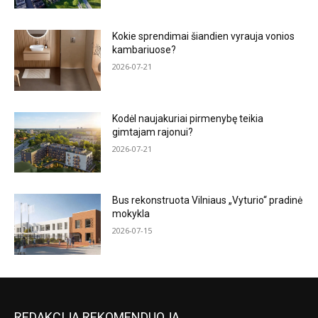
Kokie sprendimai šiandien vyrauja vonios
kambariuose?
2026-07-21
Kodėl naujakuriai pirmenybę teikia
gimtajam rajonui?
2026-07-21
Bus rekonstruota Vilniaus „Vyturio“ pradinė
mokykla
2026-07-15
REDAKCIJA REKOMENDUOJA