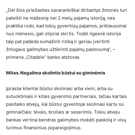
„Dėl šios priežasties savarankiškai dirbantys žmonės turi
pateikti ne mažesnę nei 2 metų pajamų istoriją, nes
praktika rodo, kad tokių gyventojų pajamos, priklausomai
nuo mėnesio, gali stipriai skirtis. Todėl ilgesnė istorija
taip pat padeda sumažinti riziką ir geriau įvertinti
žmogaus galimybes užtikrinti pajamų pastovumą“, –
primena „Citadele“ banko atstovas.
Mitas. Negalima skolintis būstui su giminėmis
Įprastai klientai būstui skolinasi arba vieni, arba su
sutuoktiniais ir kitais gyvenimo partneriais, tačiau kartais
pasitaiko atvejų, kai būstui gyventojai skolinasi kartu su
giminaičiais: tėvais, broliais ar seserimis. Tokiu atveju
bankas vertina bendras galimybes mokėti paskolą ir visų
turimus finansinius įsipareigojimus.