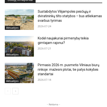
Sustabdytos Vilijampolės pėsčiųjų ir
dviratininkų tilto statybos – bus atliekamas
svarbus tyrimas
2026-07-24
Aktualijos
Kodėl naujakuriai pirmenybę teikia
gimtajam rajonui?
2026-07-21
Aktualijos
Pirmasis 2026 m. pusmetis Vilniaus biurų
rinkoje: mažesni plotai, tie patys kokybės
standartai
2026-07-14
Aktualijos
- Reklama -