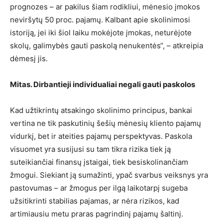
prognozes – ar pakilus šiam rodikliui, mėnesio įmokos
neviršytų 50 proc. pajamų. Kalbant apie skolinimosi
istoriją, jei iki šiol laiku mokėjote įmokas, neturėjote
skolų, galimybės gauti paskolą nenukentės“, – atkreipia
dėmesį jis.
Mitas. Dirbantieji individualiai negali gauti paskolos
Kad užtikrintų atsakingo skolinimo principus, bankai
vertina ne tik paskutinių šešių mėnesių kliento pajamų
vidurkį, bet ir ateities pajamų perspektyvas. Paskola
visuomet yra susijusi su tam tikra rizika tiek ją
suteikiančiai finansų įstaigai, tiek besiskolinančiam
žmogui. Siekiant ją sumažinti, ypač svarbus veiksnys yra
pastovumas – ar žmogus per ilgą laikotarpį sugeba
užsitikrinti stabilias pajamas, ar nėra rizikos, kad
artimiausiu metu praras pagrindinį pajamų šaltinį.