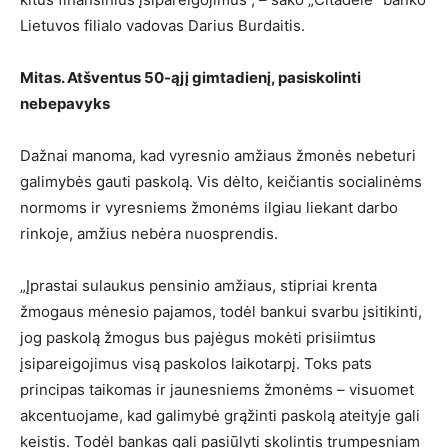
Lietuvos filialo vadovas Darius Burdaitis.
Mitas. Atšventus 50-ąjį gimtadienį, pasiskolinti
nebepavyks
Dažnai manoma, kad vyresnio amžiaus žmonės nebeturi
galimybės gauti paskolą. Vis dėlto, keičiantis socialinėms
normoms ir vyresniems žmonėms ilgiau liekant darbo
rinkoje, amžius nebėra nuosprendis.
„Įprastai sulaukus pensinio amžiaus, stipriai krenta
žmogaus mėnesio pajamos, todėl bankui svarbu įsitikinti,
jog paskolą žmogus bus pajėgus mokėti prisiimtus
įsipareigojimus visą paskolos laikotarpį. Toks pats
principas taikomas ir jaunesniems žmonėms – visuomet
akcentuojame, kad galimybė grąžinti paskolą ateityje gali
keistis. Todėl bankas gali pasiūlyti skolintis trumpesniam