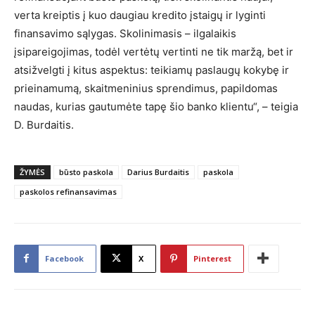
verta kreiptis į kuo daugiau kredito įstaigų ir lyginti
finansavimo sąlygas. Skolinimasis – ilgalaikis
įsipareigojimas, todėl vertėtų vertinti ne tik maržą, bet ir
atsižvelgti į kitus aspektus: teikiamų paslaugų kokybę ir
prieinamumą, skaitmeninius sprendimus, papildomas
naudas, kurias gautumėte tapę šio banko klientu“, – teigia
D. Burdaitis.
ŽYMĖS
būsto paskola
Darius Burdaitis
paskola
paskolos refinansavimas
Facebook
X
Pinterest