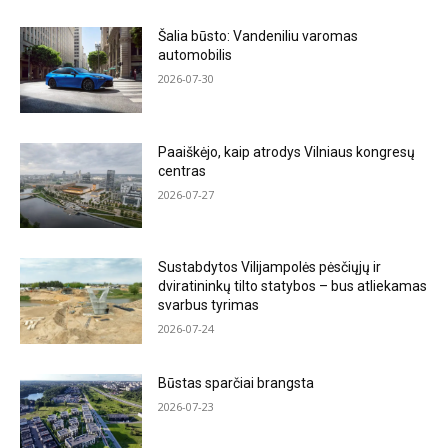
Šalia būsto: Vandeniliu varomas
automobilis
2026-07-30
Paaiškėjo, kaip atrodys Vilniaus kongresų
centras
2026-07-27
Sustabdytos Vilijampolės pėsčiųjų ir
dviratininkų tilto statybos – bus atliekamas
svarbus tyrimas
2026-07-24
Būstas sparčiai brangsta
2026-07-23