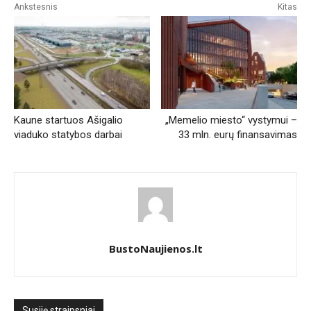
Ankstesnis
Kitas
Kaune startuos Ašigalio
„Memelio miesto“ vystymui –
viaduko statybos darbai
33 mln. eurų finansavimas
BustoNaujienos.lt
Susiję straipsniai