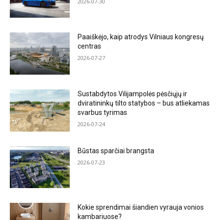
2026-07-30
Paaiškėjo, kaip atrodys Vilniaus kongresų
centras
2026-07-27
Sustabdytos Vilijampolės pėsčiųjų ir
dviratininkų tilto statybos – bus atliekamas
svarbus tyrimas
2026-07-24
Būstas sparčiai brangsta
2026-07-23
Kokie sprendimai šiandien vyrauja vonios
kambariuose?