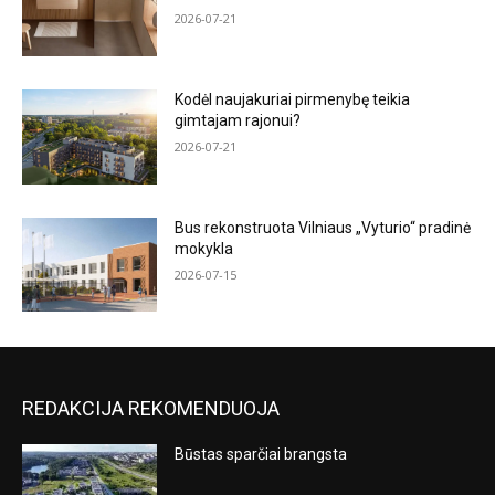
2026-07-21
Kodėl naujakuriai pirmenybę teikia
gimtajam rajonui?
2026-07-21
Bus rekonstruota Vilniaus „Vyturio“ pradinė
mokykla
2026-07-15
REDAKCIJA REKOMENDUOJA
Būstas sparčiai brangsta