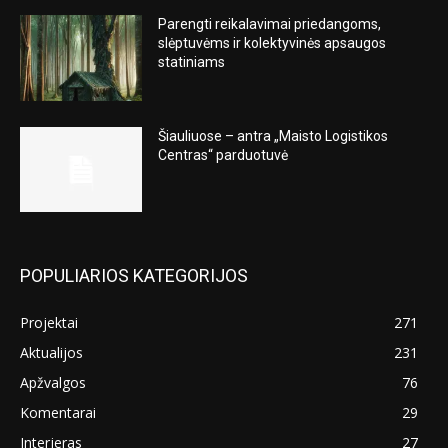
Parengti reikalavimai priedangoms,
slėptuvėms ir kolektyvinės apsaugos
statiniams
Šiauliuose – antra „Maisto Logistikos
Centras“ parduotuvė
POPULIARIOS KATEGORIJOS
Projektai
271
Aktualijos
231
Apžvalgos
76
Komentarai
29
Interjeras
27