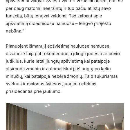
apšvietimui valdyti. Šviestuvai turi vizualiai derėti, būti ne
per daug matomi, neerzintų ir tuo pačiu atliktų savo
funkciją, būtų lengvai valdomi. Tad kalbant apie
apšvietimą didesniuose namuose – lengvo projekto
nebūna.“
Planuojant išmanųjį apšvietimą naujuose namuose,
dizainerė taip pat rekomenduoja įdiegti judesio ar būvio
jutiklius, kurie lėtai įjungtų apšvietimą kai patalpoje
atsiranda žmonių ir automatiškai jį išjungtų po kelių
minučių, kai patalpoje nebėra žmonių. Taip sukuriamas
švelnus ir malonus šviesos įjungimo efektas,
prisidedantis prie jaukumo.