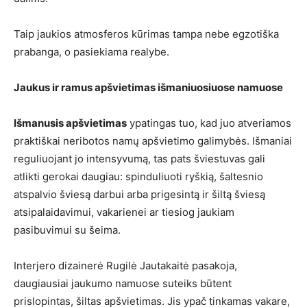
Taip jaukios atmosferos kūrimas tampa nebe egzotiška
prabanga, o pasiekiama realybe.
Jaukus ir ramus apšvietimas išmaniuosiuose namuose
Išmanusis apšvietimas
ypatingas tuo, kad juo atveriamos
praktiškai neribotos namų apšvietimo galimybės. Išmaniai
reguliuojant jo intensyvumą, tas pats šviestuvas gali
atlikti gerokai daugiau: spinduliuoti ryškią, šaltesnio
atspalvio šviesą darbui arba prigesintą ir šiltą šviesą
atsipalaidavimui, vakarienei ar tiesiog jaukiam
pasibuvimui su šeima.
Interjero dizainerė Rugilė Jautakaitė pasakoja,
daugiausiai jaukumo namuose suteiks būtent
prislopintas, šiltas apšvietimas. Jis ypač tinkamas vakare,