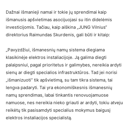
Dažnai išmanieji namai ir tokie jų sprendimai kaip
išmanusis apšvietimas asocijuojasi su itin didelėmis
investicijomis. Tačiau, kaip aiškina „JUNG Vilnius“
direktorius Raimundas Skurdenis, gali būti ir kitaip:
„Pavyzdžiui, išmanesnių namų sistema diegiama
klasikinėje elektros instaliacijoje. Ją galima diegti
palaipsniui, pagal prioritetus ir galimybes, nereikia ardyti
sienų ar diegti specialios infrastruktūros. Tad jei norisi
„išmanizuoti“ tik apšvietimą, su tam tikra sistema, tai
lengva padaryti. Tai yra ekonomiškesnis išmanesnių
namų sprendimas, labai tinkantis renovuojamuose
namuose, nes nereikia nieko griauti ar ardyti, tokiu atveju
reikėtų tik pasisamdyti specialius mokymus baigusį
elektros instaliacijos specialistą.