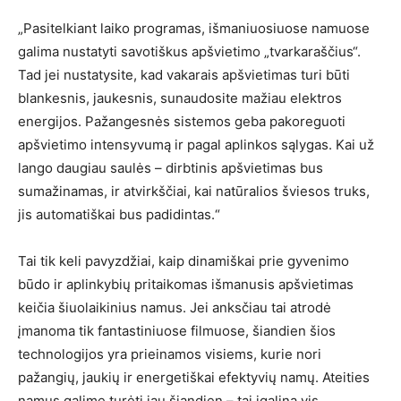
„Pasitelkiant laiko programas, išmaniuosiuose namuose
galima nustatyti savotiškus apšvietimo „tvarkaraščius“.
Tad jei nustatysite, kad vakarais apšvietimas turi būti
blankesnis, jaukesnis, sunaudosite mažiau elektros
energijos. Pažangesnės sistemos geba pakoreguoti
apšvietimo intensyvumą ir pagal aplinkos sąlygas. Kai už
lango daugiau saulės – dirbtinis apšvietimas bus
sumažinamas, ir atvirkščiai, kai natūralios šviesos truks,
jis automatiškai bus padidintas.“
Tai tik keli pavyzdžiai, kaip dinamiškai prie gyvenimo
būdo ir aplinkybių pritaikomas išmanusis apšvietimas
keičia šiuolaikinius namus. Jei anksčiau tai atrodė
įmanoma tik fantastiniuose filmuose, šiandien šios
technologijos yra prieinamos visiems, kurie nori
pažangių, jaukių ir energetiškai efektyvių namų. Ateities
namus galime turėti jau šiandien – tai įgalina vis