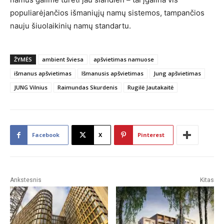
populiarėjančios išmaniųjų namų sistemos, tampančios
nauju šiuolaikinių namų standartu.
ŽYMĖS
ambient šviesa
apšvietimas namuose
išmanus apšvietimas
Išmanusis apšvietimas
Jung apšvietimas
JUNG Vilnius
Raimundas Skurdenis
Rugilė Jautakaitė
Facebook
X
Pinterest
Ankstesnis
Kitas