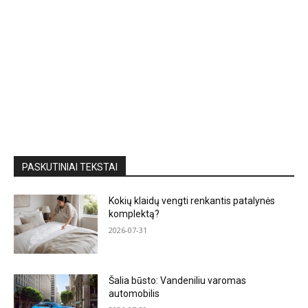
PASKUTINIAI TEKSTAI
Kokių klaidų vengti renkantis patalynės
komplektą?
2026-07-31
Šalia būsto: Vandeniliu varomas
automobilis