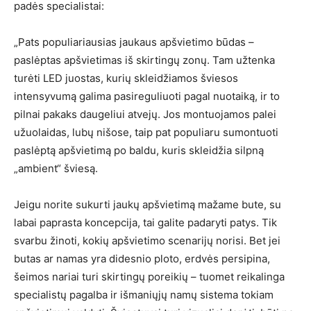
padės specialistai:
„Pats populiariausias jaukaus apšvietimo būdas –
paslėptas apšvietimas iš skirtingų zonų. Tam užtenka
turėti LED juostas, kurių skleidžiamos šviesos
intensyvumą galima pasireguliuoti pagal nuotaiką, ir to
pilnai pakaks daugeliui atvejų. Jos montuojamos palei
užuolaidas, lubų nišose, taip pat populiaru sumontuoti
paslėptą apšvietimą po baldu, kuris skleidžia silpną
„ambient“ šviesą.
Jeigu norite sukurti jaukų apšvietimą mažame bute, su
labai paprasta koncepcija, tai galite padaryti patys. Tik
svarbu žinoti, kokių apšvietimo scenarijų norisi. Bet jei
butas ar namas yra didesnio ploto, erdvės persipina,
šeimos nariai turi skirtingų poreikių – tuomet reikalinga
specialistų pagalba ir išmaniųjų namų sistema tokiam