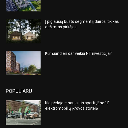
Į pigiausią būsto segmentą dairosi tik kas
dešimtas pirkėjas
Kur šiandien dar veikia NT investicija?
POPULIARU
Klaipėdoje – nauja itin sparti „Enefit“
elektromobilių įkrovos stotelė