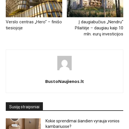
Verslo centras „Hero“ – finišo
Į daugiabučius „Nendru“
tiesiojoje
Pilaitėje – daugiau kaip 10
mln. eurų investicijos
BustoNaujienos.lt
Susiję straipsniai
Kokie sprendimai šiandien vyrauja vonios
kambariuose?