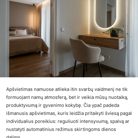
Apšvietimas namuose atlieka itin svarbų vaidmenį ne tik
formuojant namų atmosferą, bet ir veikia mūsų nuotaiką,
produktyvumą ir gyvenimo kokybę. Čia ypač padeda
išmanusis apšvietimas, kuris leidžia pritaikyti šviesą pagal
individualius poreikius: reguliuoti intensyvumą, spalvą ar
nustatyti automatinius režimus skirtingoms dienos
dalims.