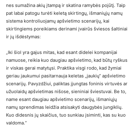
nes sumažina akių įtampą ir skatina ramybės pojūtį. Taip
pat labai patogu turėti keletą skirtingų, išmaniųjų namų
sistema kontroliuojamų apšvietimo scenarijų, kai
skirtingiems poreikiams derinami įvairūs šviesos šaltiniai
ir jų išdėstymas:
„Iki šiol yra gajus mitas, kad esant didelei kompanijai
namuose, reikia kuo daugiau apšvietimo, kad būtų ryškus
ir viskas gerai matytųsi. Praktika visgi rodo, kad žymiai
geriau jaukumui pasitarnauja keletas „jaukių“ apšvietimo
scenarijų. Pavyzdžiui, paliktas įjungtas foninis virtuvės ar
užuolaidų apšvietimas nišose, sieniniai šviestuvai. Be to,
name esant daugiau apšvietimo scenarijų, išmaniųjų
namų sprendimas leidžia atsisakyti daugybės jungiklių.
Kuo didesnis jų skaičius, tuo sunkiau įsiminti, kas su kuo
valdoma.“