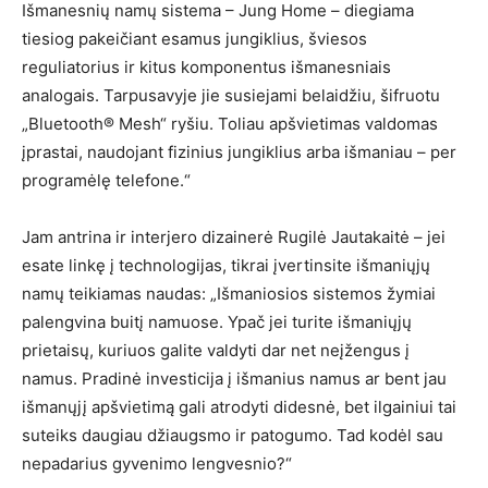
Išmanesnių namų sistema – Jung Home – diegiama
tiesiog pakeičiant esamus jungiklius, šviesos
reguliatorius ir kitus komponentus išmanesniais
analogais. Tarpusavyje jie susiejami belaidžiu, šifruotu
„Bluetooth® Mesh“ ryšiu. Toliau apšvietimas valdomas
įprastai, naudojant fizinius jungiklius arba išmaniau – per
programėlę telefone.“
Jam antrina ir interjero dizainerė Rugilė Jautakaitė – jei
esate linkę į technologijas, tikrai įvertinsite išmaniųjų
namų teikiamas naudas: „Išmaniosios sistemos žymiai
palengvina buitį namuose. Ypač jei turite išmaniųjų
prietaisų, kuriuos galite valdyti dar net neįžengus į
namus. Pradinė investicija į išmanius namus ar bent jau
išmanųjį apšvietimą gali atrodyti didesnė, bet ilgainiui tai
suteiks daugiau džiaugsmo ir patogumo. Tad kodėl sau
nepadarius gyvenimo lengvesnio?“