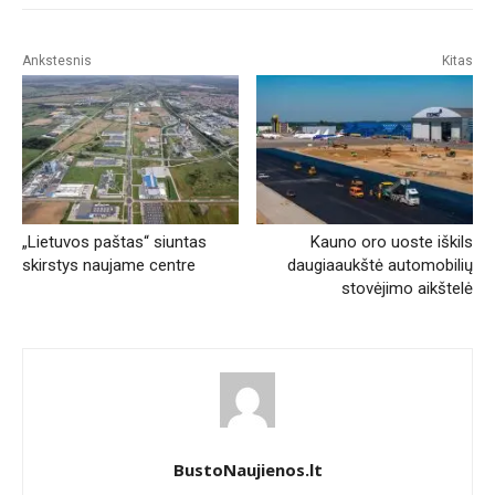
Ankstesnis
Kitas
„Lietuvos paštas“ siuntas
Kauno oro uoste iškils
skirstys naujame centre
daugiaaukštė automobilių
stovėjimo aikštelė
BustoNaujienos.lt