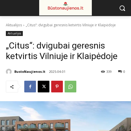
Aktualijos
„Citus“: dvigubai geresnis ketvirtis Vilniuje ir Klaipėdoje
Aktualijos
„Citus“: dvigubai geresnis
ketvirtis Vilniuje ir Klaipėdoje
BustoNaujienos.lt
2025-04-01
339
0