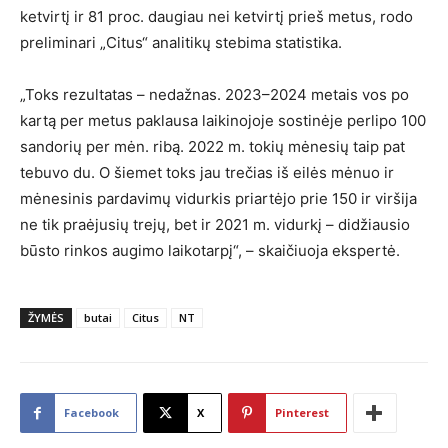
ketvirtį ir 81 proc. daugiau nei ketvirtį prieš metus, rodo
preliminari „Citus“ analitikų stebima statistika.
„Toks rezultatas – nedažnas. 2023–2024 metais vos po
kartą per metus paklausa laikinojoje sostinėje perlipo 100
sandorių per mėn. ribą. 2022 m. tokių mėnesių taip pat
tebuvo du. O šiemet toks jau trečias iš eilės mėnuo ir
mėnesinis pardavimų vidurkis priartėjo prie 150 ir viršija
ne tik praėjusių trejų, bet ir 2021 m. vidurkį – didžiausio
būsto rinkos augimo laikotarpį“, – skaičiuoja ekspertė.
ŽYMĖS
butai
Citus
NT
Facebook
X
Pinterest