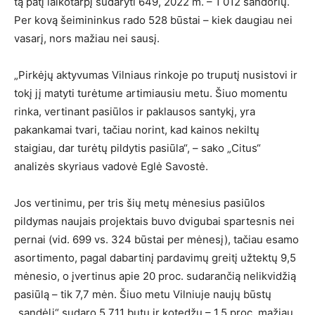
tą patį laikotarpį sudaryti 649, 2022 m. – 1 012 sandorių.
Per kovą šeimininkus rado 528 būstai – kiek daugiau nei
vasarį, nors mažiau nei sausį.
„Pirkėjų aktyvumas Vilniaus rinkoje po truputį nusistovi ir
tokį jį matyti turėtume artimiausiu metu. Šiuo momentu
rinka, vertinant pasiūlos ir paklausos santykį, yra
pakankamai tvari, tačiau norint, kad kainos nekiltų
staigiau, dar turėtų pildytis pasiūla“, – sako „Citus“
analizės skyriaus vadovė Eglė Savostė.
Jos vertinimu, per tris šių metų mėnesius pasiūlos
pildymas naujais projektais buvo dvigubai spartesnis nei
pernai (vid. 699 vs. 324 būstai per mėnesį), tačiau esamo
asortimento, pagal dabartinį pardavimų greitį užtektų 9,5
mėnesio, o įvertinus apie 20 proc. sudarančią nelikvidžią
pasiūlą – tik 7,7 mėn. Šiuo metu Vilniuje naujų būstų
„sandėlį“ sudaro 5 711 butų ir kotedžų – 1,5 proc. mažiau