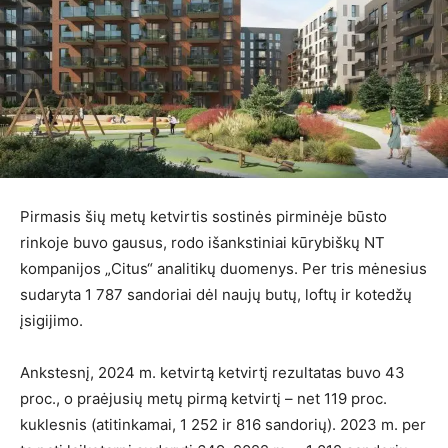
Pirmasis šių metų ketvirtis sostinės pirminėje būsto
rinkoje buvo gausus, rodo išankstiniai kūrybiškų NT
kompanijos „Citus“ analitikų duomenys. Per tris mėnesius
sudaryta 1 787 sandoriai dėl naujų butų, loftų ir kotedžų
įsigijimo.
Ankstesnį, 2024 m. ketvirtą ketvirtį rezultatas buvo 43
proc., o praėjusių metų pirmą ketvirtį – net 119 proc.
kuklesnis (atitinkamai, 1 252 ir 816 sandorių). 2023 m. per