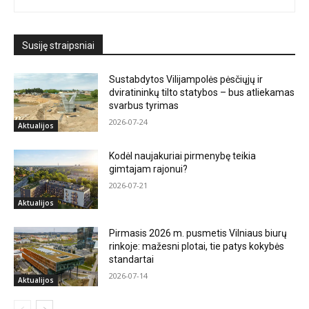
Susiję straipsniai
Sustabdytos Vilijampolės pėsčiųjų ir
dviratininkų tilto statybos – bus atliekamas
svarbus tyrimas
2026-07-24
Aktualijos
Kodėl naujakuriai pirmenybę teikia
gimtajam rajonui?
2026-07-21
Aktualijos
Pirmasis 2026 m. pusmetis Vilniaus biurų
rinkoje: mažesni plotai, tie patys kokybės
standartai
2026-07-14
Aktualijos