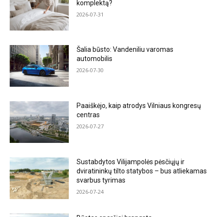
komplektą?
2026-07-31
Šalia būsto: Vandeniliu varomas
automobilis
2026-07-30
Paaiškėjo, kaip atrodys Vilniaus kongresų
centras
2026-07-27
Sustabdytos Vilijampolės pėsčiųjų ir
dviratininkų tilto statybos – bus atliekamas
svarbus tyrimas
2026-07-24