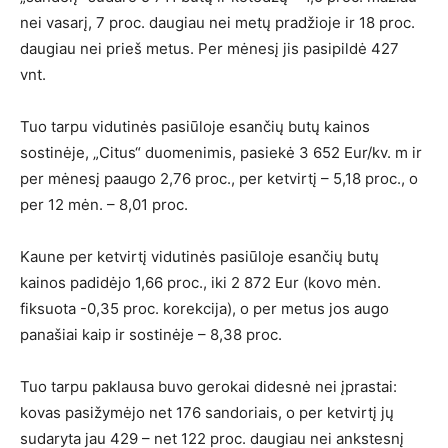
nei vasarį, 7 proc. daugiau nei metų pradžioje ir 18 proc.
daugiau nei prieš metus. Per mėnesį jis pasipildė 427
vnt.
Tuo tarpu vidutinės pasiūloje esančių butų kainos
sostinėje, „Citus“ duomenimis, pasiekė 3 652 Eur/kv. m ir
per mėnesį paaugo 2,76 proc., per ketvirtį – 5,18 proc., o
per 12 mėn. – 8,01 proc.
Kaune per ketvirtį vidutinės pasiūloje esančių butų
kainos padidėjo 1,66 proc., iki 2 872 Eur (kovo mėn.
fiksuota -0,35 proc. korekcija), o per metus jos augo
panašiai kaip ir sostinėje – 8,38 proc.
Tuo tarpu paklausa buvo gerokai didesnė nei įprastai:
kovas pasižymėjo net 176 sandoriais, o per ketvirtį jų
sudaryta jau 429 – net 122 proc. daugiau nei ankstesnį