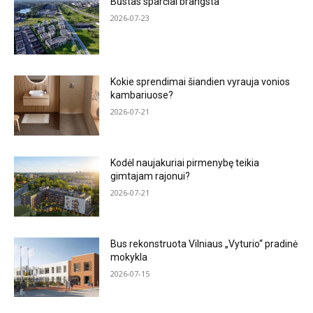
Būstas sparčiai brangsta
2026-07-23
Kokie sprendimai šiandien vyrauja vonios
kambariuose?
2026-07-21
Kodėl naujakuriai pirmenybę teikia
gimtajam rajonui?
2026-07-21
Bus rekonstruota Vilniaus „Vyturio“ pradinė
mokykla
2026-07-15