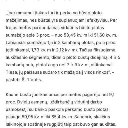
„Įperkamumui įtakos turi ir perkamo būsto ploto
mažėjimas, nes būstai yra suplanuojami efektyviau. Per
trejus metus parduodamas vidutinis būsto plotas
sumažėjo apie 3 proc. – nuo 53,45 kv. m iki 51,60 kv. m.
Labiausiai sumažėjo 1,5 ir 2 kambarių plotas, po 5 proc.
(atitinkamai, 1,73 kv. m ir 2,12 kv. m). Tačiau fiksuojame
aukštesnio segmento, didelio ploto būstų didėjimą: 4 ir 5
kambarių butų plotai augo net 7 ir 9 kv. m, atitinkamai.
Tiesa, jų paklausa sudaro tik mažą dalį visos rinkos“, –
pastebi Š. Tarutis.
Kaune būsto įperkamumas per metus pagerėjo net 9,1
proc. Dviejų asmenų, uždirbančių vidutinį darbo
užmokestį, su banko paskola perkamo būsto plotas
paaugo 59,95 kv. m iki 65,4 kv. m. Sandorių skaičius
laikinojoje sostinėje rugpjūtį taip pat buvo gan aukštas.