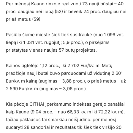
Per mėnesį Kauno rinkoje realizuoti 73 nauji būstai – 40
proc. daugiau nei liepą (52) ir beveik 24 proc. daugiau nei
prieš metus (59).
Pasiūla šiame mieste šiek tiek susitraukė (nuo 1 096 vnt.
liepą iki 1 031 vnt. rugpjūtį; 5,9 proc.), o pirkėjams
pristatytas vienas naujas 57 butų projektas.
Kainos ūgtelėjo 1,12 proc., iki 2 702 Eur/kv. m. Metų
pradžioje nauji butai buvo parduodami už vidutinę 2 601
Eur/kv. m kainą (augimas – 3,88 proc.), o prieš metus – už
2 599 Eur/kv. m (augimas – 3,96 proc.).
Klaipėdoje CITHAI įperkamumo indeksas gerėjo panašiai
kaip Kaune (9,04 proc. – nuo 66,33 kv. m iki 72,22 kv. m),
tačiau paklausos tai smarkiau neišjudino: per mėnesį
sudaryti 28 sandoriai ir rezultatas tik šiek tiek viršijo 20