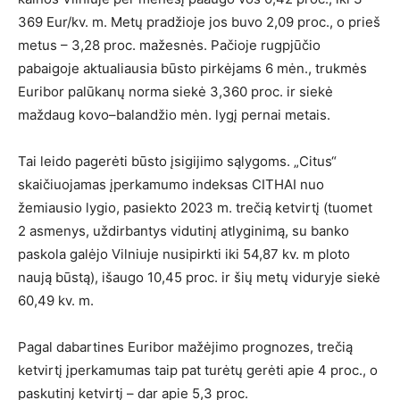
369 Eur/kv. m. Metų pradžioje jos buvo 2,09 proc., o prieš
metus – 3,28 proc. mažesnės. Pačioje rugpjūčio
pabaigoje aktualiausia būsto pirkėjams 6 mėn., trukmės
Euribor palūkanų norma siekė 3,360 proc. ir siekė
maždaug kovo–balandžio mėn. lygį pernai metais.
Tai leido pagerėti būsto įsigijimo sąlygoms. „Citus“
skaičiuojamas įperkamumo indeksas CITHAI nuo
žemiausio lygio, pasiekto 2023 m. trečią ketvirtį (tuomet
2 asmenys, uždirbantys vidutinį atlyginimą, su banko
paskola galėjo Vilniuje nusipirkti iki 54,87 kv. m ploto
naują būstą), išaugo 10,45 proc. ir šių metų viduryje siekė
60,49 kv. m.
Pagal dabartines Euribor mažėjimo prognozes, trečią
ketvirtį įperkamumas taip pat turėtų gerėti apie 4 proc., o
paskutinį ketvirtį – dar apie 5,3 proc.