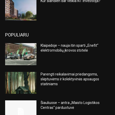
Kur šiandien dar veikia NT investicija?
POPULIARU
Klaipėdoje – nauja itin sparti „Enefit“
elektromobilių įkrovos stotelė
Parengti reikalavimai priedangoms,
slėptuvėms ir kolektyvinės apsaugos
statiniams
Šiauliuose – antra „Maisto Logistikos
Centras“ parduotuvė