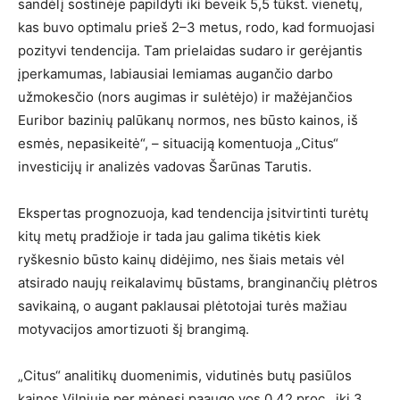
sandėlį sostinėje papildyti iki beveik 5,5 tūkst. vienetų,
kas buvo optimalu prieš 2–3 metus, rodo, kad formuojasi
pozityvi tendencija. Tam prielaidas sudaro ir gerėjantis
įperkamumas, labiausiai lemiamas augančio darbo
užmokesčio (nors augimas ir sulėtėjo) ir mažėjančios
Euribor bazinių palūkanų normos, nes būsto kainos, iš
esmės, nepasikeitė“, – situaciją komentuoja „Citus“
investicijų ir analizės vadovas Šarūnas Tarutis.
Ekspertas prognozuoja, kad tendencija įsitvirtinti turėtų
kitų metų pradžioje ir tada jau galima tikėtis kiek
ryškesnio būsto kainų didėjimo, nes šiais metais vėl
atsirado naujų reikalavimų būstams, branginančių plėtros
savikainą, o augant paklausai plėtotojai turės mažiau
motyvacijos amortizuoti šį brangimą.
„Citus“ analitikų duomenimis, vidutinės butų pasiūlos
kainos Vilniuje per mėnesį paaugo vos 0,42 proc., iki 3