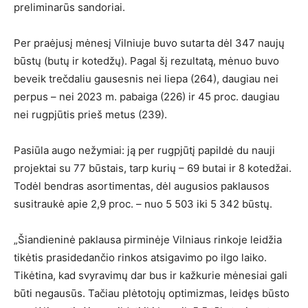
preliminarūs sandoriai.
Per praėjusį mėnesį Vilniuje buvo sutarta dėl 347 naujų
būstų (butų ir kotedžų). Pagal šį rezultatą, mėnuo buvo
beveik trečdaliu gausesnis nei liepa (264), daugiau nei
perpus – nei 2023 m. pabaiga (226) ir 45 proc. daugiau
nei rugpjūtis prieš metus (239).
Pasiūla augo nežymiai: ją per rugpjūtį papildė du nauji
projektai su 77 būstais, tarp kurių – 69 butai ir 8 kotedžai.
Todėl bendras asortimentas, dėl augusios paklausos
susitraukė apie 2,9 proc. – nuo 5 503 iki 5 342 būstų.
„Šiandieninė paklausa pirminėje Vilniaus rinkoje leidžia
tikėtis prasidedančio rinkos atsigavimo po ilgo laiko.
Tikėtina, kad svyravimų dar bus ir kažkurie mėnesiai gali
būti negausūs. Tačiau plėtotojų optimizmas, leidęs būsto