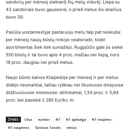
sandorių per mėnesį siekiantį šių metų vidurkį. Liepa su
43 sandoriais buvo gausesnė, o prieš metus šis skaičius
buvo 39.
Pasiūla uostamiestyje pastaruoju metu taip pat neskuba:
per mėnesį naujų būstų rinkoje neatsirado, todėl
asortimentas šiek tiek sumažėjo. Rugpjūčio gale jis siekė
550 būstų ir tai buvo apie 4 proc. mažiau nei liepą, nors
18 proc. daugiau nei prieš metus.
Naujo būsto kainos Klaipėdoje per mėnesį ir per metus
didėjo nesmarkiai, tačiau ryškiau nei likusiuose dviejuose
didžiuosiuose miestuose: atitinkamai, 1,34 proc. ir 5,64
proc. bei pasiekė 2 265 Eur/kv. m.
ŽYMĖS
Citus
euribor
NT
NT apžvalga
NT naujieno
NT naujienos
Šarūnas Tarutis
vilnius