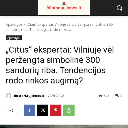
Apžvalgos
„Citus“ ekspertai: Vilniuje vėl peržengta simbolinė 300
sandorių riba. Tendencijos rodo rinkos...
Apžvalgos
„Citus“ ekspertai: Vilniuje vėl
peržengta simbolinė 300
sandorių riba. Tendencijos
rodo rinkos augimą?
BustoNaujienos.lt
2024-09-02
392
0