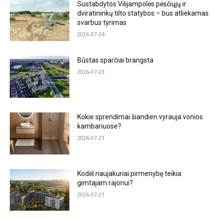
Sustabdytos Vilijampolės pėsčiųjų ir
dviratininkų tilto statybos – bus atliekamas
svarbus tyrimas
2026-07-24
Būstas sparčiai brangsta
2026-07-23
Kokie sprendimai šiandien vyrauja vonios
kambariuose?
2026-07-21
Kodėl naujakuriai pirmenybę teikia
gimtajam rajonui?
2026-07-21