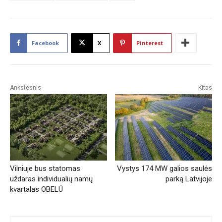
Facebook
X
Pinterest
Ankstesnis
Kitas
Vilniuje bus statomas
Vystys 174 MW galios saulės
uždaras individualių namų
parką Latvijoje
kvartalas OBELÚ