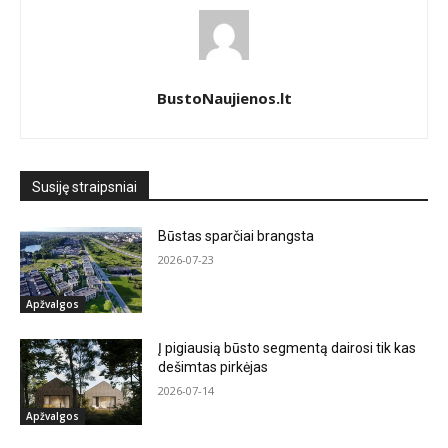
BustoNaujienos.lt
Susiję straipsniai
Būstas sparčiai brangsta
2026-07-23
Apžvalgos
Į pigiausią būsto segmentą dairosi tik kas
dešimtas pirkėjas
2026-07-14
Apžvalgos