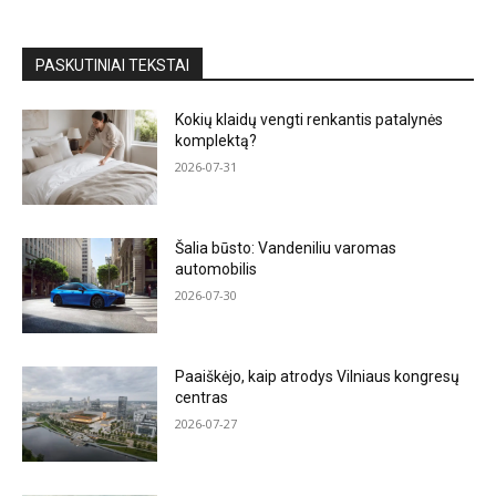
PASKUTINIAI TEKSTAI
Kokių klaidų vengti renkantis patalynės
komplektą?
2026-07-31
Šalia būsto: Vandeniliu varomas
automobilis
2026-07-30
Paaiškėjo, kaip atrodys Vilniaus kongresų
centras
2026-07-27