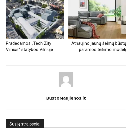
Pradedamos „Tech Zity
Atnaujino jaunų šeimų būstų
Vilnius“ statybos Vilniuje
paramos teikimo modelį
BustoNaujienos.lt
Susiję straipsniai