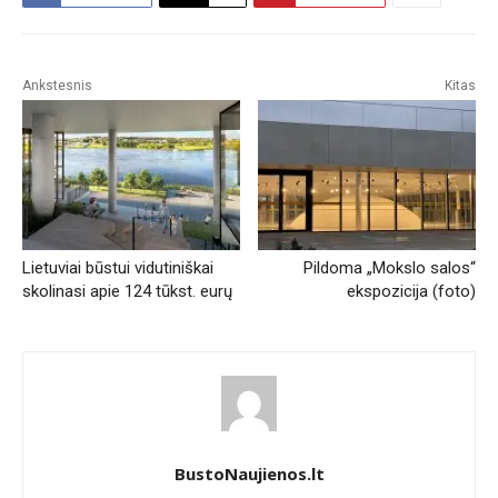
Ankstesnis
Kitas
Lietuviai būstui vidutiniškai
Pildoma „Mokslo salos“
skolinasi apie 124 tūkst. eurų
ekspozicija (foto)
BustoNaujienos.lt