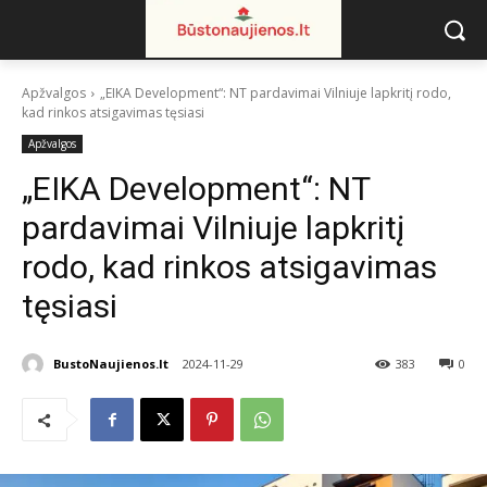
Apžvalgos
„EIKA Development“: NT pardavimai Vilniuje lapkritį rodo,
kad rinkos atsigavimas tęsiasi
Apžvalgos
„EIKA Development“: NT
pardavimai Vilniuje lapkritį
rodo, kad rinkos atsigavimas
tęsiasi
BustoNaujienos.lt
2024-11-29
383
0