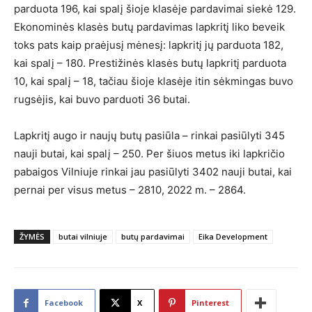
parduota 196, kai spalį šioje klasėje pardavimai siekė 129.
Ekonominės klasės butų pardavimas lapkritį liko beveik
toks pats kaip praėjusį mėnesį: lapkritį jų parduota 182,
kai spalį – 180. Prestižinės klasės butų lapkritį parduota
10, kai spalį – 18, tačiau šioje klasėje itin sėkmingas buvo
rugsėjis, kai buvo parduoti 36 butai.
Lapkritį augo ir naujų butų pasiūla – rinkai pasiūlyti 345
nauji butai, kai spalį – 250. Per šiuos metus iki lapkričio
pabaigos Vilniuje rinkai jau pasiūlyti 3402 nauji butai, kai
pernai per visus metus – 2810, 2022 m. – 2864.
ŽYMĖS
butai vilniuje
butų pardavimai
Eika Development
Facebook
X
Pinterest