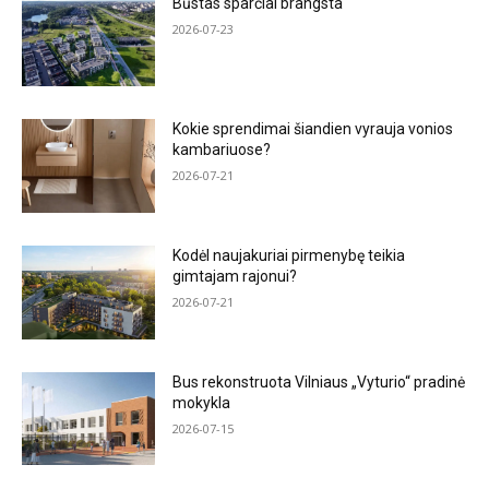
Būstas sparčiai brangsta
2026-07-23
Kokie sprendimai šiandien vyrauja vonios
kambariuose?
2026-07-21
Kodėl naujakuriai pirmenybę teikia
gimtajam rajonui?
2026-07-21
Bus rekonstruota Vilniaus „Vyturio“ pradinė
mokykla
2026-07-15