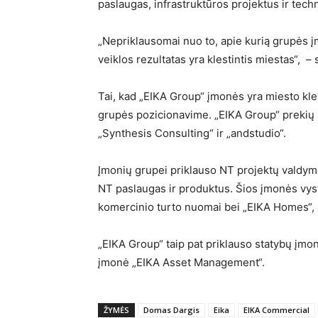
paslaugas, infrastruktūros projektus ir techn
„Nepriklausomai nuo to, apie kurią grupės į
veiklos rezultatas yra klestintis miestas“, – 
Tai, kad „EIKA Group“ įmonės yra miesto kle
grupės pozicionavime. „EIKA Group“ prekių ž
„Synthesis Consulting“ ir „andstudio“.
Įmonių grupei priklauso NT projektų valdym
NT paslaugas ir produktus. Šios įmonės vyst
komercinio turto nuomai bei „EIKA Homes“,
„EIKA Group“ taip pat priklauso statybų įmo
įmonė „EIKA Asset Management“.
ŽYMĖS
Domas Dargis
Eika
EIKA Commercial