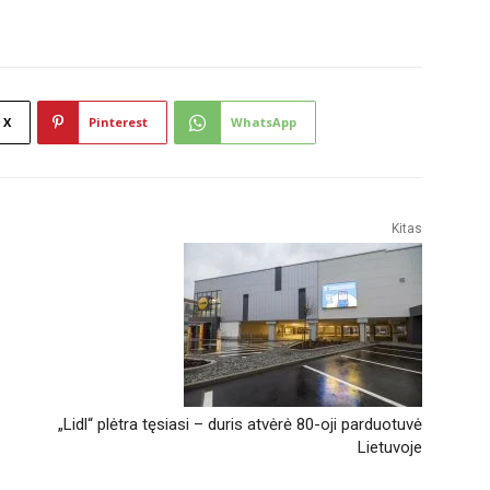
X
Pinterest
WhatsApp
Kitas
„Lidl“ plėtra tęsiasi – duris atvėrė 80-oji parduotuvė
Lietuvoje