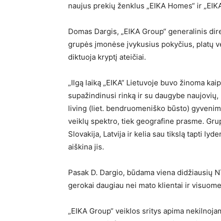
naujus prekių ženklus „EIKA Homes“ ir „EIK
Domas Dargis, „EIKA Group“ generalinis dire
grupės įmonėse įvykusius pokyčius, platų v
diktuoja kryptį ateičiai.
„Ilgą laiką „EIKA“ Lietuvoje buvo žinoma ka
supažindinusi rinką ir su daugybe naujovių,
living (liet. bendruomeniško būsto) gyvenim
veiklų spektro, tiek geografine prasme. Grupė
Slovakija, Latvija ir kelia sau tikslą tapti l
aiškina jis.
Pasak D. Dargio, būdama viena didžiausių NT
gerokai daugiau nei mato klientai ir visuom
„EIKA Group“ veiklos sritys apima nekilnoja