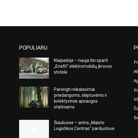
POPULIARU
P
Klaipėdoje – nauja itin sparti
Pr
„Enefit“ elektromobilių įkrovos
Ak
stotelė
A
K
Parengti reikalavimai
s
priedangoms, slėptuvėms ir
In
kolektyvinės apsaugos
statiniams
Ša
Be
Šiauliuose – antra „Maisto
Logistikos Centras“ parduotuvė