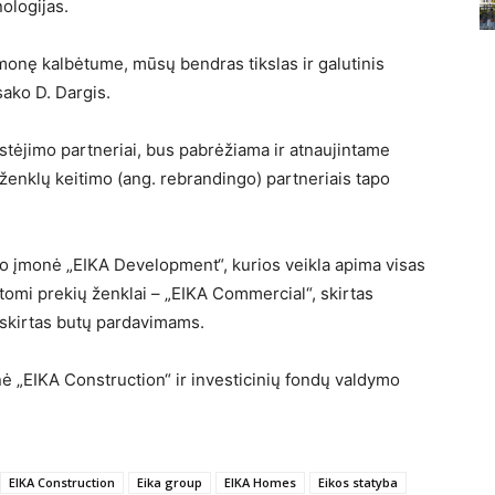
ologijas.
monę kalbėtume, mūsų bendras tikslas ir galutinis
sako D. Dargis.
stėjimo partneriai, bus pabrėžiama ir atnaujintame
enklų keitimo (ang. rebrandingo) partneriais tapo
o įmonė „EIKA Development“, kurios veikla apima visas
omi prekių ženklai – „EIKA Commercial“, skirtas
 skirtas butų pardavimams.
nė „EIKA Construction“ ir investicinių fondų valdymo
EIKA Construction
Eika group
EIKA Homes
Eikos statyba