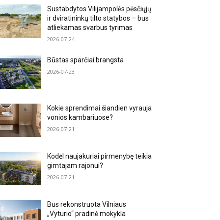
Sustabdytos Vilijampolės pėsčiųjų
ir dviratininkų tilto statybos – bus
atliekamas svarbus tyrimas
2026-07-24
Būstas sparčiai brangsta
2026-07-23
Kokie sprendimai šiandien vyrauja
vonios kambariuose?
2026-07-21
Kodėl naujakuriai pirmenybę teikia
gimtajam rajonui?
2026-07-21
Bus rekonstruota Vilniaus
„Vyturio“ pradinė mokykla