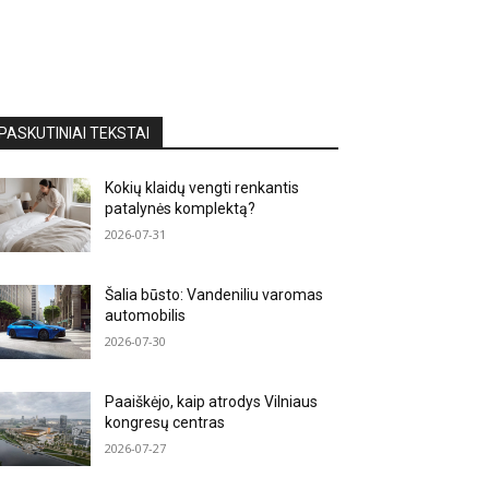
PASKUTINIAI TEKSTAI
Kokių klaidų vengti renkantis
patalynės komplektą?
2026-07-31
Šalia būsto: Vandeniliu varomas
automobilis
2026-07-30
Paaiškėjo, kaip atrodys Vilniaus
kongresų centras
2026-07-27