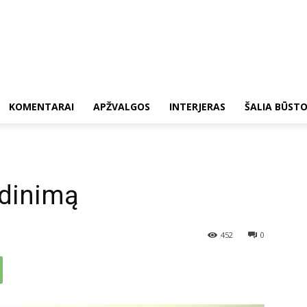
KOMENTARAI
APŽVALGOS
INTERJERAS
ŠALIA BŪST
adinimą
452
0