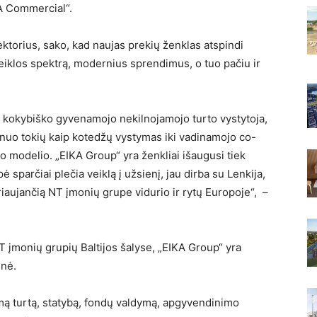
A Commercial“.
ktorius, sako, kad naujas prekių ženklas atspindi
eiklos spektrą, modernius sprendimus, o tuo pačiu ir
ip kokybiško gyvenamojo nekilnojamojo turto vystytoja,
 nuo tokių kaip kotedžų vystymas iki vadinamojo co-
o modelio. „EIKA Group“ yra ženkliai išaugusi tiek
 sparčiai plečia veiklą į užsienį, jau dirba su Lenkija,
yderiaujančią NT įmonių grupe vidurio ir rytų Europoje“, –
 įmonių grupių Baltijos šalyse, „EIKA Group“ yra
enė.
mą turtą, statybą, fondų valdymą, apgyvendinimo