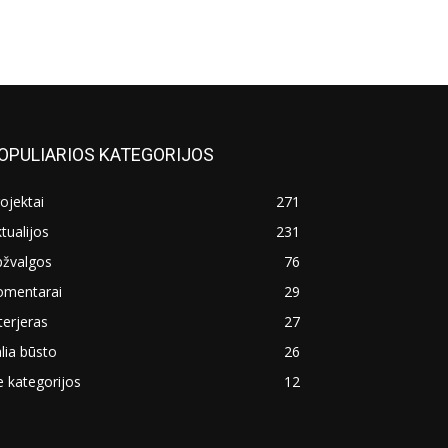
OPULIARIOS KATEGORIJOS
ojektai
271
tualijos
231
pžvalgos
76
omentarai
29
terjeras
27
lia būsto
26
 kategorijos
12