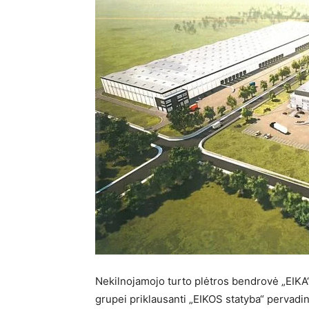
Nekilnojamojo turto plėtros bendrovė „EIKA“
grupei priklausanti „EIKOS statyba“ pervadi