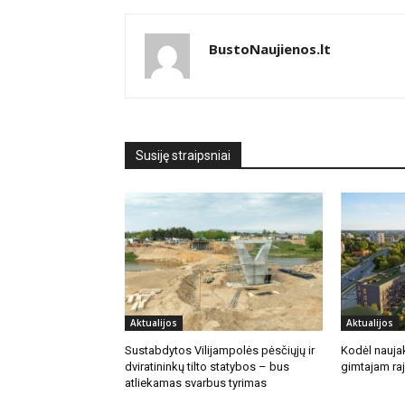
BustoNaujienos.lt
Susiję straipsniai
Aktualijos
Aktualijos
Sustabdytos Vilijampolės pėsčiųjų ir
Kodėl naujak
dviratininkų tilto statybos – bus
gimtajam ra
atliekamas svarbus tyrimas